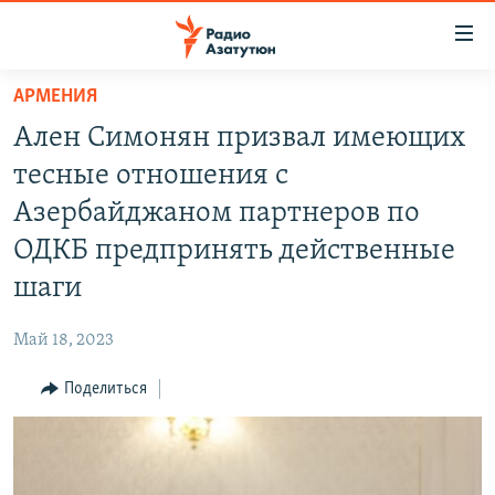
Ссылки
доступа
Перейти
АРМЕНИЯ
к
ГЛАВНАЯ
Ален Симонян призвал имеющих
основному
НОВОСТИ
содержанию
тесные отношения с
ПОЛИТИКА
Перейти
Азербайджаном партнеров по
к
ОБЩЕСТВО
ОДКБ предпринять действенные
основной
ЭКОНОМИКА
навигации
шаги
Перейти
РЕГИОН
к
Май 18, 2023
НАГОРНЫЙ КАРАБАХ
поиску
Поделиться
КУЛЬТУРА
СПОРТ
АРХИВ