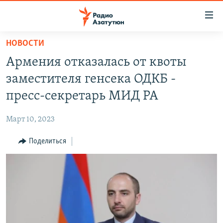
Ссылки
доступа
Перейти
НОВОСТИ
к
ГЛАВНАЯ
Армения отказалась от квоты
основному
НОВОСТИ
содержанию
заместителя генсека ОДКБ -
ПОЛИТИКА
Перейти
пресс-секретарь МИД РА
к
ОБЩЕСТВО
основной
Март 10, 2023
ЭКОНОМИКА
навигации
Перейти
Поделиться
РЕГИОН
к
НАГОРНЫЙ КАРАБАХ
поиску
КУЛЬТУРА
СПОРТ
АРХИВ