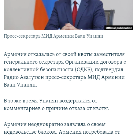
Հայերեն
English
Русский
Пресс-секретарь МИД Армении Ваан Унанян
Все сайты Радио Азатутюн
Армения отказалась от своей квоты заместителя
генерального секретаря Организации договора о
коллективной безопасности (ОДКБ), подтвердил
Радио Азатутюн пресс-секретарь МИД Армении
Ваан Унанян.
В то же время Унанян воздержался от
комментариев о причине отказа от квоты.
Армения неоднократно заявляла о своем
недовольстве блоком. Армения потребовала от