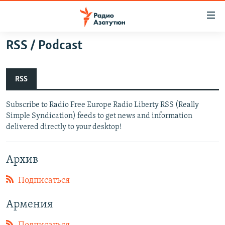
Ссылки
доступа
Перейти
RSS / Podcast
к
ГЛАВНАЯ
основному
НОВОСТИ
содержанию
RSS
ПОЛИТИКА
Перейти
к
Subscribe to Radio Free Europe Radio Liberty RSS (Really
ОБЩЕСТВО
основной
Simple Syndication) feeds to get news and information
ЭКОНОМИКА
навигации
delivered directly to your desktop!
Перейти
РЕГИОН
к
Архив
НАГОРНЫЙ КАРАБАХ
поиску
КУЛЬТУРА
Подписаться
СПОРТ
Армения
АРХИВ