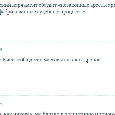
ский парламент обсудит «незаконные аресты ар
сфабрикованные судебные процессы»
25
и Киев сообщают о массовых атаках дронов
25
я, как никогда, мы близки к подписанию мирного