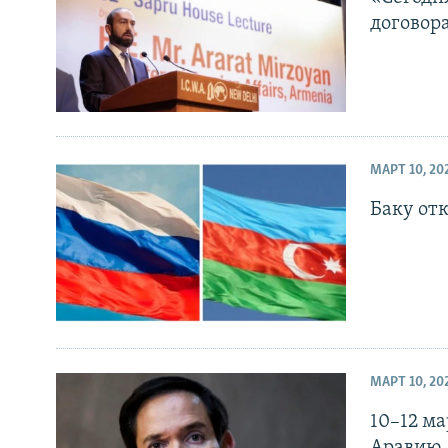
договор
МАРТ 10, 20
Баку от
МАРТ 10, 20
10–12 м
Аравию