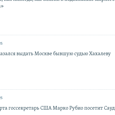
а»
25
казался выдать Москве бывшую судью Хахалеву
25
арта госсекретарь США Марко Рубио посетит Сау