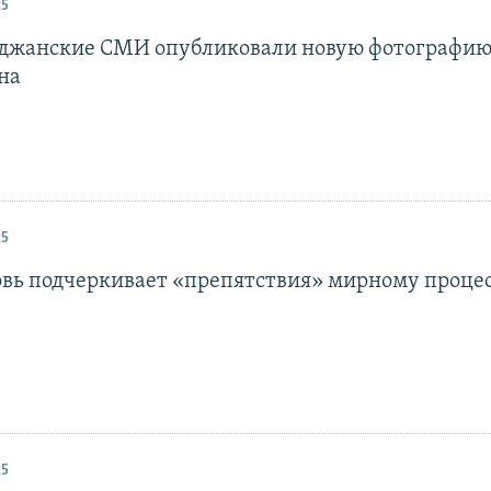
25
джанские СМИ опубликовали новую фотографию
на
25
овь подчеркивает «препятствия» мирному проце
25