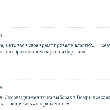
25
, а кто вас в свое время привел к власти?» — ре
а на соратников Кочаряна и Саргсяна
25
: Самовыдвиженцы на выборах в Гюмри пресле
ль — защитить «награбленное»