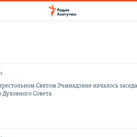
25
престольном Святом Эчмиадзине началось засед
 Духовного Совета