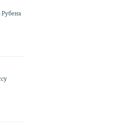
 Рубена
ссу