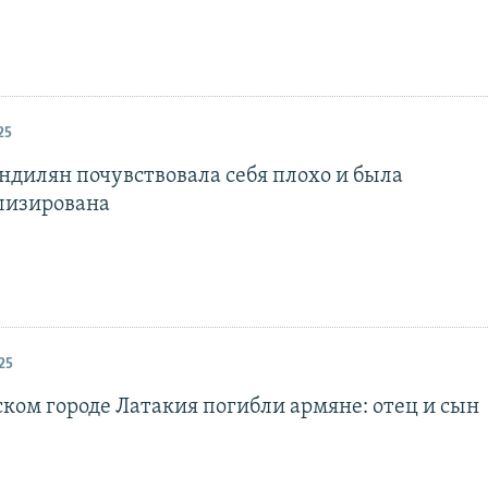
25
ндилян почувствовала себя плохо и была
лизирована
25
ском городе Латакия погибли армяне: отец и сын