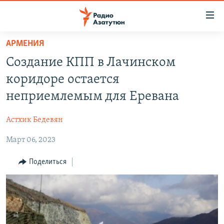
Ссылки
доступа
Перейти
АРМЕНИЯ
к
ГЛАВНАЯ
Создание КПП в Лачинском
основному
НОВОСТИ
содержанию
коридоре остается
ПОЛИТИКА
Перейти
неприемлемым для Еревана
к
ОБЩЕСТВО
основной
Астхик Бедевян
ЭКОНОМИКА
навигации
Перейти
Март 06, 2023
РЕГИОН
к
НАГОРНЫЙ КАРАБАХ
Поделиться
поиску
КУЛЬТУРА
СПОРТ
АРХИВ