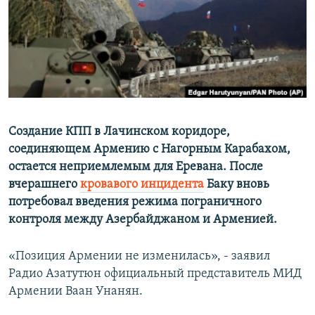
Հայերեն
English
Русский
Все сайты Радио Азатутюн
Создание КПП в Лачинском коридоре,
соединяющем Армению с Нагорным Карабахом,
остается неприемлемым для Еревана. После
вчерашнего
кровавого инцидента
Баку вновь
потребовал введения режима пограничного
контроля между Азербайджаном и Арменией.
«Позиция Армении не изменилась», - заявил
Радио Азатутюн официальный представитель МИД
Армении Ваан Унанян.