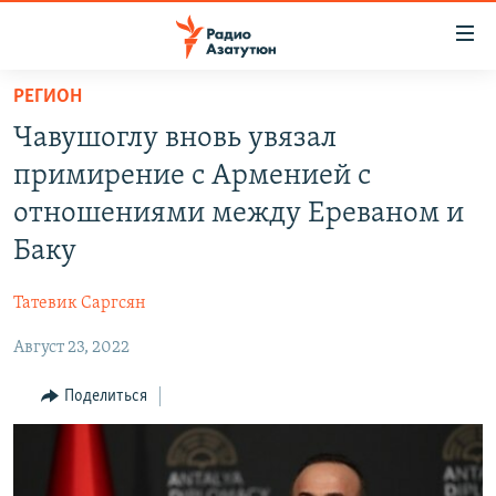
Ссылки
доступа
Перейти
РЕГИОН
к
ГЛАВНАЯ
Чавушоглу вновь увязал
основному
НОВОСТИ
содержанию
примирение с Арменией с
ПОЛИТИКА
Перейти
отношениями между Ереваном и
к
ОБЩЕСТВО
Баку
основной
ЭКОНОМИКА
навигации
Татевик Саргсян
Перейти
РЕГИОН
к
Август 23, 2022
НАГОРНЫЙ КАРАБАХ
поиску
КУЛЬТУРА
Поделиться
СПОРТ
АРХИВ