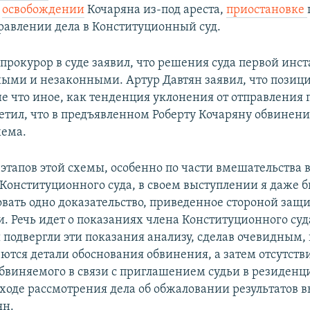
б
освобождении
Кочаряна из-под ареста,
приостановке
правлении дела в Конституционный суд.
прокурор в суде заявил, что решения суда первой инс
ыми и незаконными. Артур Давтян заявил, что позици
не что иное, как тенденция уклонения от отправления 
етил, что в предъявленном Роберту Кочаряну обвинен
хема.
этапов этой схемы, особенно по части вмешательства 
 Конституционного суда, в своем выступлении я даже
вать одно доказательство, приведенное стороной защ
и. Речь идет о показаниях члена Конституционного суд
 подвергли эти показания анализу, сделав очевидным,
еются детали обоснования обвинения, а затем отсутств
бвиняемого в связи с приглашением судьи в резиден
ходе рассмотрения дела об обжаловании результатов в
ян.