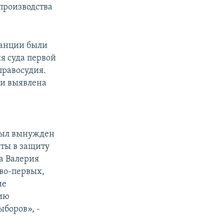
производства
танции были
я суда первой
правосудия.
ии выявлена
в
 был вынужден
иты в защиту
а Валерия
 во-первых,
ие
цию
ыборов», -