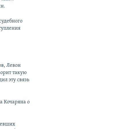
ян.
судебного
ступления
ов, Левон
ворит такую
ил эту связь
а Кочаряна о
певших