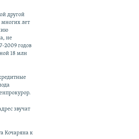
кой другой
е многих лет
ению
а, не
7-2009 годов
тной 18 млн
 кредитные
иода
генпрокурор.
адрес звучат
та Кочаряна к