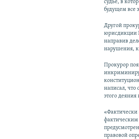
судье, в кото
будущем все з
Другой проку
юрисдикции Е
направив дел
нарушения, к
Прокурор поя
инкриминируе
конституционн
написал, что
этого деяния 
«Фактически 
фактическим 
предусмотренн
правовой опр