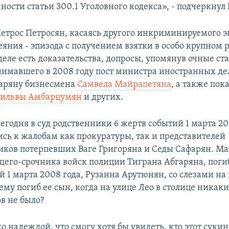
ости статьи 300.1 Уголовного кодекса», - подчеркнул
етрос Петросян, касаясь другого инкриминируемого э
яния - эпизода с получением взятки в особо крупном 
 деле есть доказательства, допросы, упомянув очные ст
нимавшего в 2008 году пост министра иностранных дел
чаряну бизнесмена
Самвела Майрапетяна
, а также пок
ильвы Амбарцумян
и других.
годня в суд родственники 6 жертв событий 1 марта 20
сь к жалобам как прокуратуры, так и представителей
ков потерпевших Ваге Григоряна и Седы Сафарян. Ма
его-срочника войск полиции Тиграна Абгаряна, поги
 1 марта 2008 года, Рузанна Арутюнян, со слезами на 
ему погиб ее сын, когда на улице Лео в столице никак
в не было?
о надеждой, что смогу хотя бы увидеть, кто этот суки