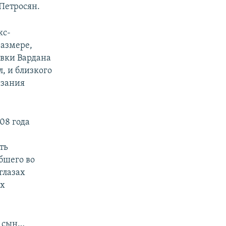
 Петросян.
кс-
размере,
авки Вардана
, и близкого
азания
08 года
ть
бшего во
глазах
их
н сын…