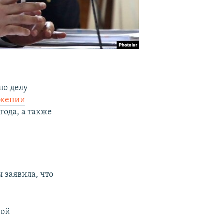
по делу
ржении
года, а также
ы заявила, что
вой