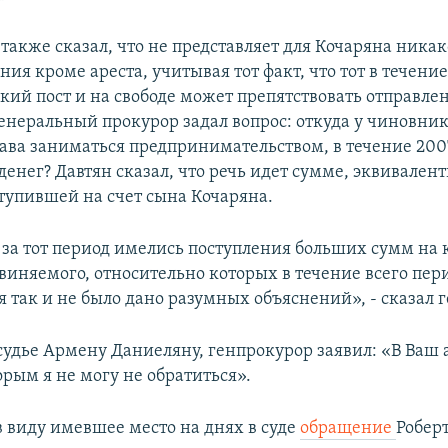
также сказал, что не представляет для Кочаряна ника
ия кроме ареста, учитывая тот факт, что тот в течени
кий пост и на свободе может препятствовать отправл
Генеральный прокурор задал вопрос: откуда у чиновник
ва заниматься предпринимательством, в течение 200
денег? Давтян сказал, что речь идет сумме, эквивален
ступившей на счет сына Кочаряна.
, за тот период имелись поступления больших сумм на
бвиняемого, относительно которых в течение всего пер
 так и не было дано разумных объяснений», - сказал 
судье Армену Даниеляну, генпрокурор заявил: «В Ваш 
орым я не могу не обратиться».
в виду имевшее место на днях в суде
обращение
Робер