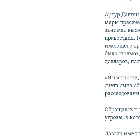
Артур Давтян 
меры пресечен
занимал высо
правосудия. 
имеющего пра
было столько 
долларов, по
«В частности
счета сына о
расследования
Обращаясь к 
угрозы, к кот
Давтян имел 