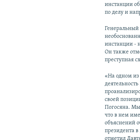
инстанции о
по делу и на
Генеральный 
необоснованн
инстанции - 
Он также отм
преступная с
«На одном из 
деятельность
проанализиро
своей позици
Погосяна. Мы
что в нем им
объяснений о
президента в 
отметил Давт