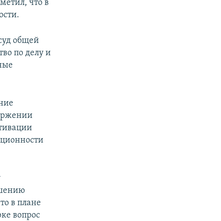
метил, что в
ости.
 суд общей
во по делу и
ные
ение
вержении
отивации
уционности
у
ршению
то в плане
рке вопрос