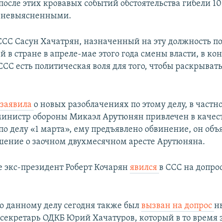
 после этих кровавых событий обстоятельства гибели 10
я невыясненными.
ССС Сасун Хачатрян, назначенный на эту должность п
 в стране в апреле-мае этого года смены власти, в ко
 ССС есть политическая воля для того, чтобы раскрывать
С
заявила
о новых разоблачениях по этому делу, в частно
инистр обороны Микаэл Арутюнян привлечен в качес
по делу «1 марта», ему предъявлено обвинение, он объ
шение о заочном двухмесячном аресте Арутюняна.
е экс-президент Роберт Кочарян
явился
в ССС на допрос
о данному делу сегодня также был
вызван на допрос
н
секретарь ОДКБ Юрий Хачатуров, который в то время