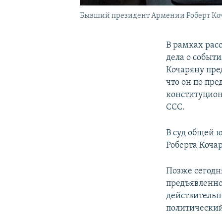
Бывший президент Армении Роберт Коч
В рамках рас
дела о событ
Кочаряну пред
что он по пр
конституцион
ССС.
В суд общей 
Роберта Коча
Позже сегодн
предъявленно
действительн
политический