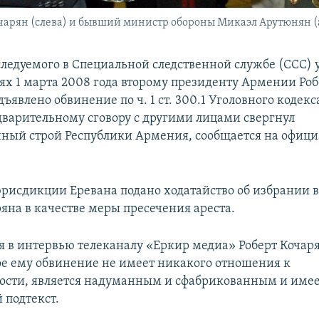
арян (слева) и бывший министр обороны Микаэл Арутюнян (
следуемого в Специальной следственной службе (ССС) 
иях 1 марта 2008 года второму президенту Армении Ро
ъявлено обвинение по ч. 1 ст. 300.1 Уголовного кодекса
едварительному сговору с другими лицами свергнул
ный строй Республики Армения, сообщается на офици
юрисдикции Еревана подано ходатайство об избрании 
ряна в качестве меры пресечения ареста.
я в интервью телеканалу «Еркир медиа» Роберт Кочаря
е ему обвинение не имеет никакого отношения к
ости, является надуманным и сфабрикованным и име
 подтекст.