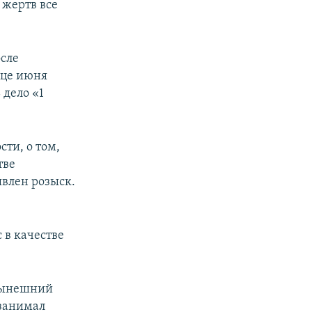
 жертв все
осле
нце июня
 дело «1
сти, о том,
тве
явлен розыск.
 в качестве
ынешний
 занимал