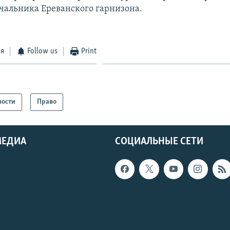
чальника Ереванского гарнизона.
ся
Follow us
Print
вости
Право
МЕДИА
СОЦИАЛЬНЫЕ СЕТИ