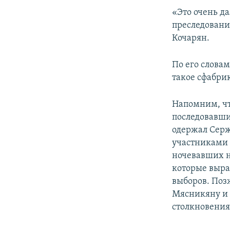
«Это очень д
преследовани
Кочарян.
По его словам
такое сфабри
Напомним, чт
последовавши
одержал Серж
участниками 
ночевавших н
которые выра
выборов. Поз
Мясникяну и 
столкновения,