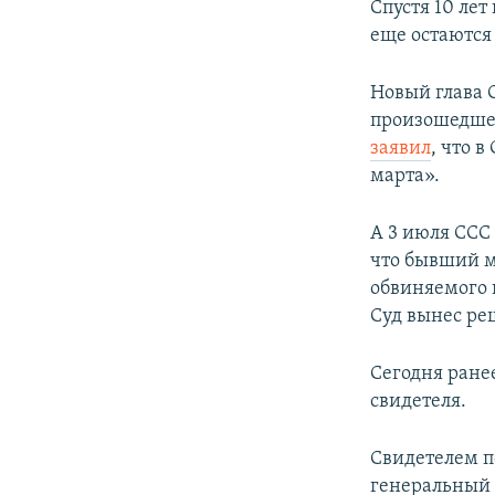
Спустя 10 лет
еще остаютс
Новый глава 
произошедшей
заявил
, что в
марта».
А 3 июля СС
что бывший м
обвиняемого 
Суд вынес ре
Сегодня ране
свидетеля.
Свидетелем п
генеральный 