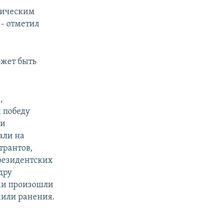
тическим
- отметил
ожет быть
,
 победу
 и
али на
трантов,
резидентских
дру
ми произошли
чили ранения.