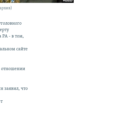
архив)
уголовного
берту
 РА - в том,
альном сайте
в отношении
н заявил, что
ет