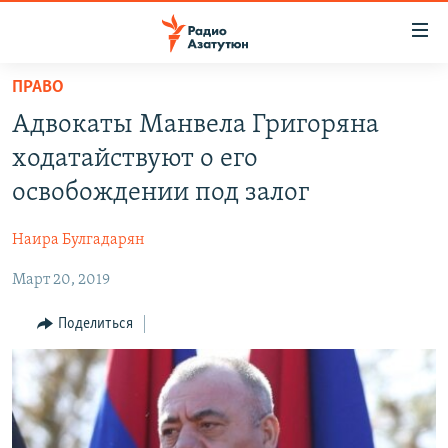
Ссылки
доступа
Перейти
ПРАВО
к
ГЛАВНАЯ
Адвокаты Манвела Григоряна
основному
НОВОСТИ
содержанию
ходатайствуют о его
ПОЛИТИКА
Перейти
освобождении под залог
к
ОБЩЕСТВО
основной
Наира Булгадарян
ЭКОНОМИКА
навигации
Перейти
Март 20, 2019
РЕГИОН
к
НАГОРНЫЙ КАРАБАХ
Поделиться
поиску
КУЛЬТУРА
СПОРТ
АРХИВ