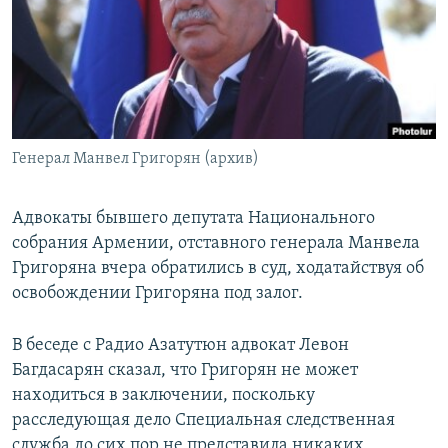
Հայերեն
English
Русский
Генерал Манвел Григорян (архив)
Все сайты Радио Азатутюн
Адвокаты бывшего депутата Национального
собрания Армении, отставного генерала Манвела
Григоряна вчера обратились в суд, ходатайствуя об
освобождении Григоряна под залог.
В беседе с Радио Азатутюн адвокат Левон
Багдасарян сказал, что Григорян не может
находиться в заключении, поскольку
расследующая дело Специальная следственная
служба до сих пор не представила никаких