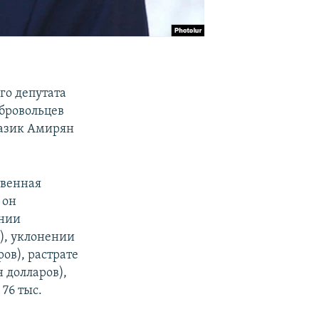
го депутата
бровольцев
Назик Амирян
твенная
 он
ении
в), уклонении
ров), растрате
н долларов),
76 тыс.