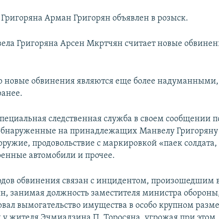
Григоряна Арман Григорян объявлен в розыск.
ела Григоряна Арсен Мкртчян считает новые обвинен
то новые обвинения являются еще более надуманными,
анее.
пециальная следственная служба в своем сообщении п
обнаруженные на принадлежащих Манвелу Григоряну 
оружие, продовольствие с маркировкой «паек солдата,
оенные автомобили и прочее.
одов обвинения связан с инцидентом, произошедшим в
ян, занимая должность заместителя министра обороны,
овал вымогательство имущества в особо крупном разме
 у жителя Эчмиадзина П. Торосяна, угрожая при этом