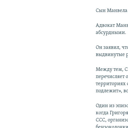
Сын Манвела 
Адвокат Манв
абсурдными.
Он заявил, ч
выдвинутые р
Между тем, С
перечисляет 
территориях 
подлежит», в
Один из эпиз
когда Григор
ССС, организ
бензоколонки