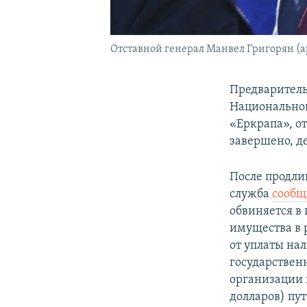
Отставной генерал Манвел Григорян (а
Предваритель
Национальног
«Еркрапа», о
завершено, де
После продли
служба
сообщ
обвиняется в
имущества в р
от уплаты нал
государственн
организации 
долларов) пу