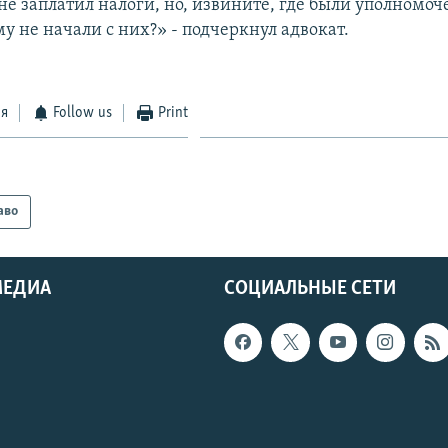
не заплатил налоги, но, извините, где были уполномо
у не начали с них?» - подчеркнул адвокат.
ся
Follow us
Print
аво
МЕДИА
СОЦИАЛЬНЫЕ СЕТИ