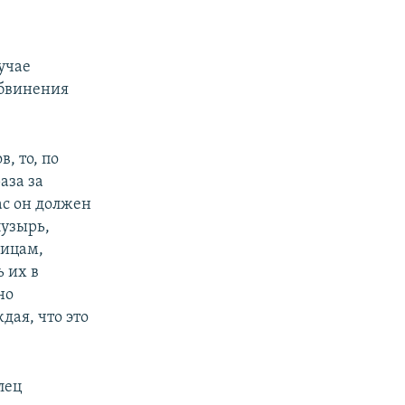
лучае
обвинения
, то, по
аза за
ас он должен
пузырь,
лицам,
 их в
но
дая, что это
лец