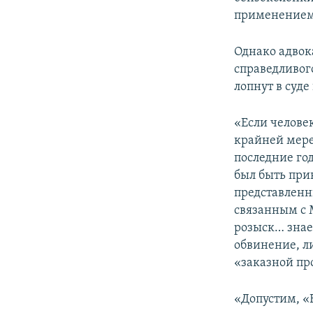
применением 
Однако адвока
справедливог
лопнут в суд
«Если человек
крайней мере
последние го
был быть при
представленн
связанным с 
розыск… знае
обвинение, ли
«заказной пр
«Допустим, «