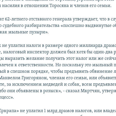
насилия в отношении Торосяна и членов его семьи.
т 62-летнего отставного генерала утверждает, что в с
о судебного разбирательства «поспешно выдвинутые 
е как мыльные пузыри».
 не уплатил налоги в размере одного миллиарда драмов
, налоговый инспектор должен был хотя бы один-два р
ды выразить желание получить этот налог или же сейч
влечен к ответственности. Но поскольку это мыльный 
ый в спешном порядке, чтобы предъявить обвинение 
Манвелом Григоряном, членам его семьи, или объявить
те, за исключением медведей и собак, всем предъявле
бо они объявлены в розыск», - сказал Мкртчян, утверж
оцесс».
Еркрапа» не уплатил 1 млрд драмов налогов, или владе