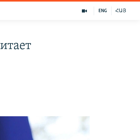
ENG
ՀԱՅ
итает