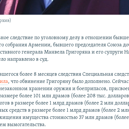
рхив)
ное следствие по уголовному делу в отношении бывше
о собрания Армении, бывшего председателя Союза до
тставного генерала Манвела Григоряна и его супруги 
ло направлено в суд.
вшегося более 8 месяцев следствия Специальная следс
ила
, что обвинение Григоряну было дополнено. Сейчас
 незаконном хранении оружия и боеприпасов, присво
азмере более 101 млн драмов (более 208 тыс. долларо
огов в размере более 1 млрд драмов (более 2 млн долла
ых средств в размере более 1 млрд драмов (более 2 мл
хищения имущества стоимостью 37 млн драмов (более 
тем вымогательства.