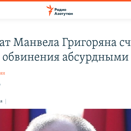
ат Манвела Григоряна сч
 обвинения абсурдными
рян
9
ся