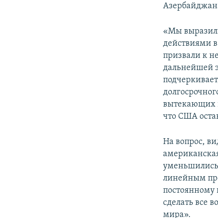
Азербайджан
«Мы выразили
действиями в
призвали к 
дальнейшей э
подчеркивает
долгосрочног
вытекающих и
что США оста
На вопрос, ви
американская
уменьшились, 
линейным про
постоянному 
сделать все 
мира».