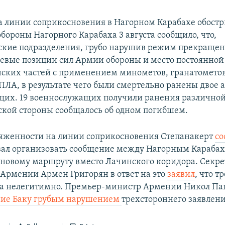
а линии соприкосновения в Нагорном Карабахе обостри
бороны Нагорного Карабаха 3 августа сообщило, что,
кие подразделения, грубо нарушив режим прекращен
оевые позиции сил Армии обороны и место постоянно
нских частей с применением минометов, гранатометов
ЛА, в результате чего были смертельно ранены двое
их. 19 военнослужащих получили ранения различной
кой стороны сообщалось об одном погибшем.
яженности на линии соприкосновения Степанакерт
с
вал организовать сообщение между Нагорным Караба
новому маршруту вместо Лачинского коридора. Секре
 Армении Армен Григорян в ответ на это
заявил
, что т
а нелегитимно. Премьер-министр Армении Никол П
ние Баку грубым нарушением
трехстороннего заявлени