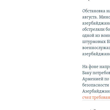
Обстановка н
августа. Мино
азербайджанс
обстреляли б
одной из вои
штурмовых БП
военнослужащ
азербайджанс
На фоне напр
Баку потребо
Арменией по 
безопасности
Азербайджан
счел требова