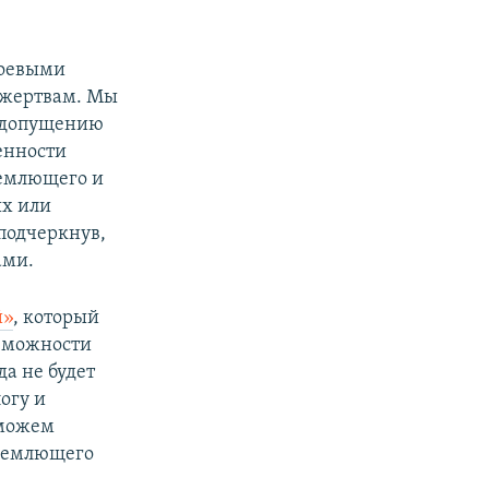
боевыми
к жертвам. Мы
едопущению
енности
ъемлющего и
ых или
подчеркнув,
ами.
й»
, который
озможности
да не будет
огу и
сможем
бъемлющего