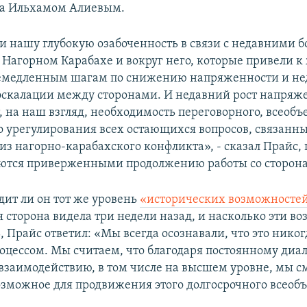
а Ильхамом Алиевым.
 нашу глубокую озабоченность в связи с недавними 
 Нагорном Карабахе и вокруг него, которые привели 
немедленным шагам по снижению напряженности и н
скалации между сторонами. И недавний рост напряж
, на наш взгляд, необходимость переговорного, всеоб
о урегулирования всех остающихся вопросов, связанн
з нагорно-карабахского конфликта», - сказал Прайс, 
ются приверженными продолжению работы со сторон
дит ли он тот же уровень
«исторических возможносте
 сторона видела три недели назад, и насколько эти в
Прайс ответил: «Мы всегда осознавали, что это никог
цессом. Мы считаем, что благодаря постоянному диал
взаимодействию, в том числе на высшем уровне, мы 
возможное для продвижения этого долгосрочного всео