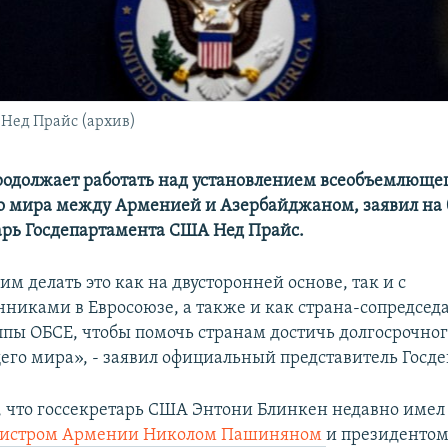
Нед Прайс (архив)
одолжает работать над установлением всеобъемлющег
о мира между Арменией и Азербайджаном, заявил на
арь Госдепартамента США Нед Прайс.
 делать это как на двусторонней основе, так и с
иками в Евросоюзе, а также и как страна-сопредсед
пы ОБСЕ, чтобы помочь странам достичь долгосрочно
го мира», - заявил официальный представитель Госд
 что госсекретарь США Энтони Блинкен недавно име
истром Армении Николом Пашиняном
и президенто