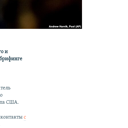
о и
 брифинге
атель
го
епа США.
л контакты
с
м