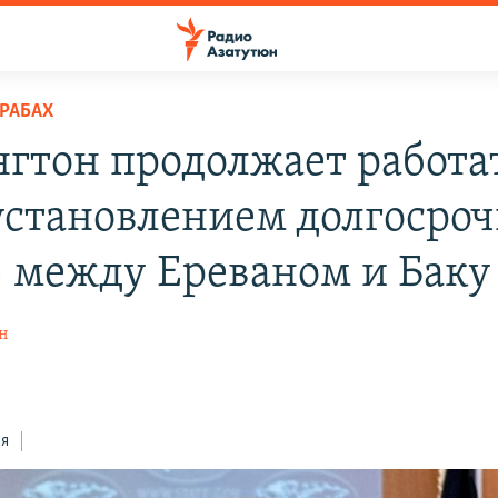
РАБАХ
гтон продолжает работа
установлением долгосроч
 между Ереваном и Баку
н
ся