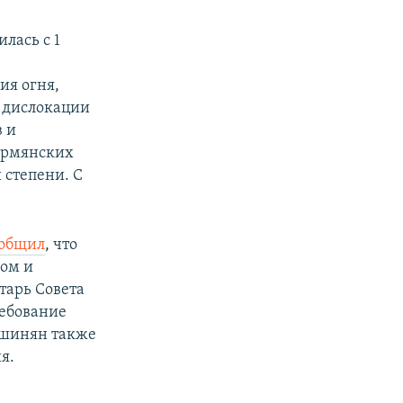
лась с 1
ия огня,
й дислокации
 и
 армянских
 степени. С
ообщил
, что
хом и
тарь Совета
ребование
ашинян также
я.