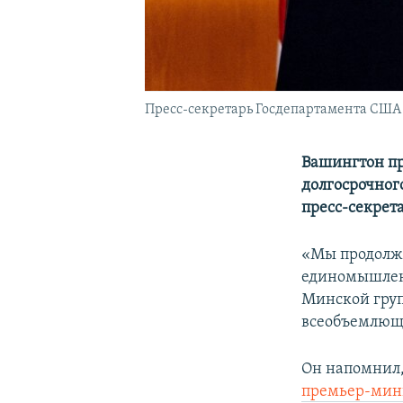
Пресс-секретарь Госдепартамента США 
Вашингтон пр
долгосрочног
пресс-секрет
«Мы продолжим
единомышленн
Минской груп
всеобъемлюще
Он напомнил,
премьер-мин