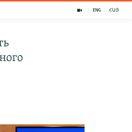
ENG
ՀԱՅ
ть
ного