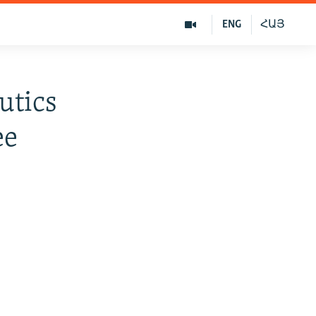
ENG
ՀԱՅ
utics
ее