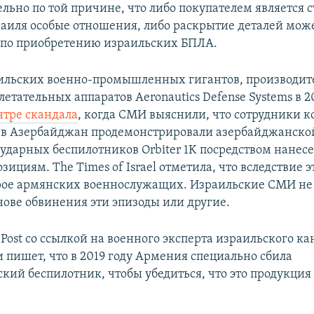
ьно по той причине, что либо покупателем является с
раиля особые отношения, либо раскрытие деталей мож
 по приобретению израильских БПЛА.
ильских военно-промышленных гигантов, производит
етательных аппаратов Aeronautics Defense Systems в 2
нтре скандала
, когда СМИ выяснили, что сотрудники 
 в Азербайджан продемонстрировали азербайджанско
ударных беспилотников Orbiter 1K посредством нанесе
ициям. The Times of Israel отметила, что вследствие э
рое армянских военнослужащих. Израильские СМИ не
нове обвинения эти эпизоды или другие.
 Post со ссылкой на военного эксперта израильского ка
и пишет, что в 2019 году Армения специально сбила
кий беспилотник, чтобы убедиться, что это продукци