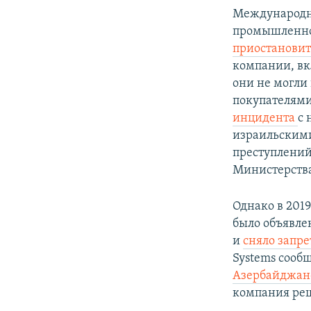
Международны
промышленно
приостановит
компании, вк
они не могли
покупателями
инцидента
с 
израильскими
преступлений
Министерства
Однако в 201
было объявле
и
сняло запре
Systems сооб
Азербайджан
компания реш