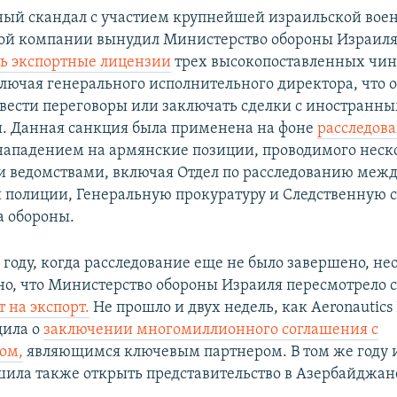
й скандал с участием крупнейшей израильской вое
й компании вынудил Министерство обороны Израил
ь экспортные лицензии
трех высокопоставленных чи
лючая генерального исполнительного директора, что о
 вести переговоры или заключать сделки с иностранн
. Данная санкция была применена на фоне
расследов
нападением на армянские позиции, проводимого нес
 ведомствами, включая Отдел по расследованию меж
 полиции, Генеральную прокуратуру и Следственную 
 обороны.
9 году, когда расследование еще не было завершено, н
но, что Министерство обороны Израиля пересмотрело 
т на экспорт.
Не прошло и двух недель, как Aeronautics
щила о
заключении многомиллионного соглашения с
ом,
являющимся ключевым партнером. В том же году 
ила также открыть представительство в Азербайджан