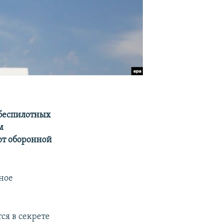
 беспилотных
м
рт оборонной
бное
ся в секрете