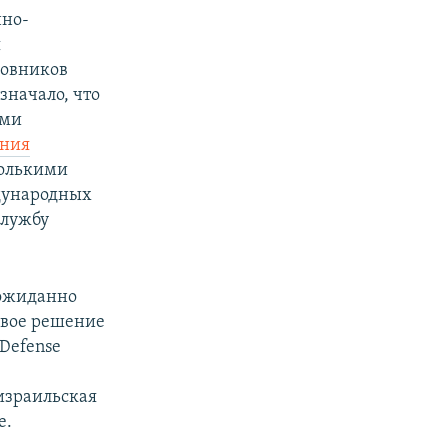
нно-
я
новников
значало, что
ыми
ания
колькими
дународных
службу
еожиданно
свое решение
 Defense
израильская
е.