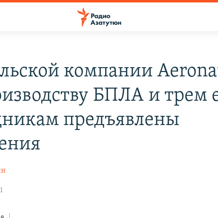
льской компании Aerona
оизводству БПЛА и трем 
дникам предъявлены
ения
ян
1
ся