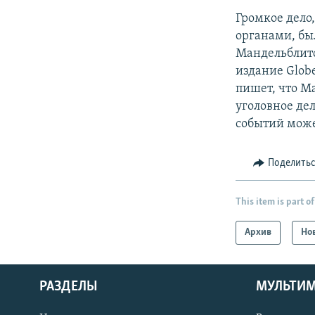
Громкое дело
органами, бы
Мандельблито
издание Glob
пишет, что Ма
уголовное дел
событий може
Поделить
This item is part of
Архив
Но
РАЗДЕЛЫ
МУЛЬТИ