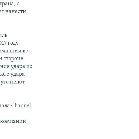
трана, с
ет нанести
ель
017 году
компании во
й стороне
ния удара по
того удара
 уточняют,
нала Channel
я компании