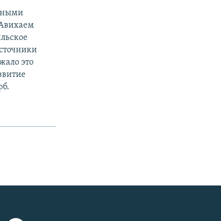
льными
 Авихаем
ильское
источники
ежало это
азвитие
рб.