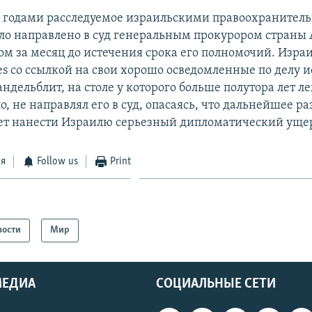
, годами расследуемое израильскими правоохраните
ло направлено в суд генеральным прокурором страны
м за месяц до истечения срока его полномочий. Изра
es со ссылкой на свои хорошо осведомленные по делу 
ндельблит, на столе у которого больше полутора лет л
о, не направлял его в суд, опасаясь, что дальнейшее р
т нанести Израилю серьезный дипломатический уще
ся
Follow us
Print
вости
Мир
МЕДИА
СОЦИАЛЬНЫЕ СЕТИ