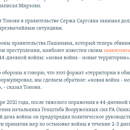
 написал Мирзоян.
т Тоноян в правительстве Сержа Саргсяна занимал до
 чрезвычайным ситуациям.
оны правительства Пашиняна, который теперь обвиня
м преступлении, наиболее известен своим
заявление
 44-дневной войны: «новая война - новые территории»
 обороны я говорю, что этот формат «территории в обм
формулировал, мы сделаем обратное: «новая война - н
 - сказал Тоноян.
ре 2021 года, после тяжелого поражения в 44-дневной 
ления начальника Генштаба Вооруженных сил РА Оника
-й день войны он предупредил политическое руководст
и принятия мер по остановке войны в течение 2-3 дне