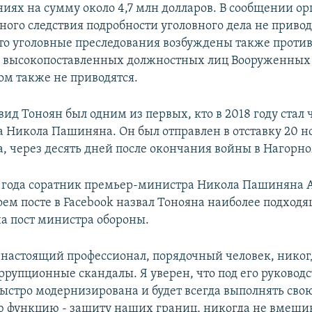
ниях на сумму около 4,7 млн долларов. В сообщении ор
ного следствия подробности уголовного дела не привод
что уголовные преследования возбуждены также проти
 высокопоставленных должностных лиц Вооруженных 
ом также не приводятся.
ид Тоноян был одним из первых, кто в 2018 году стал
а Никола Пашиняна. Он был отправлен в отставку 20 н
а, через десять дней после окончания войны в Нагорн
8 года соратник премьер-министра Никола Пашиняна 
оем посте в Facebook назвал Тонояна наиболее подход
а пост министра обороны.
- настоящий профессионал, порядочный человек, никог
ррупционные скандалы. Я уверен, что под его руковод
быстро модернизирована и будет всегда выполнять сво
 функцию - защиту наших границ, никогда не вмешив