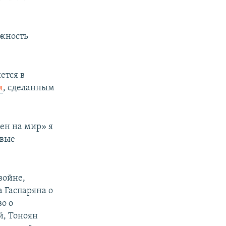
лжность
ется в
м
, сделанным
.
ен на мир» я
овые
войне,
 Гаспаряна о
во о
й, Тоноян