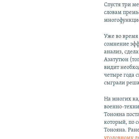
Спустя три ме
словам премь
многофункци
Уже во время
сомнение эфф
анализ, сдел
Азатутюн (то
видит необхо
четыре года 
сыграли реша
На многих ка
военно-техни
Тонояна пост
который, по 
Тонояна. Ран
уголовному д