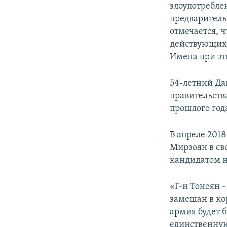
злоупотребле
предваритель
отмечается, 
действующих
Имена при эт
54-летний Дав
правительств
прошлого год
В апреле 201
Мирзоян в св
кандидатом н
«Г-н Тоноян 
замешан в ко
армия будет 
единственную