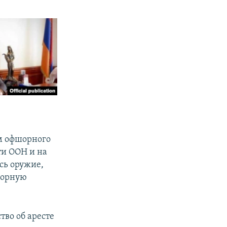
ом офшорного
ти ООН и на
сь оружие,
шорную
тво об аресте