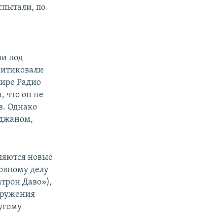
спытали, по
ли под
ритиковали
фире Радио
, что он не
в. Однако
йджаном,
вляются новые
овному делу
трон Даво»),
кружения
угому