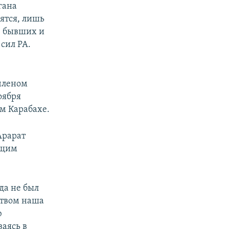
гана
ятся, лишь
в бывших и
сил РА.
 членом
оября
ом Карабахе.
Арарат
ящим
да не был
ством наша
ю
аясь в