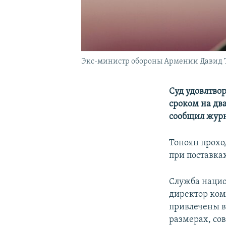
Экс-министр обороны Армении Давид Т
Суд удовлтво
сроком на дв
сообщил журн
Тоноян прохо
при поставка
Служба нацио
директор ком
привлечены в
размерах, со