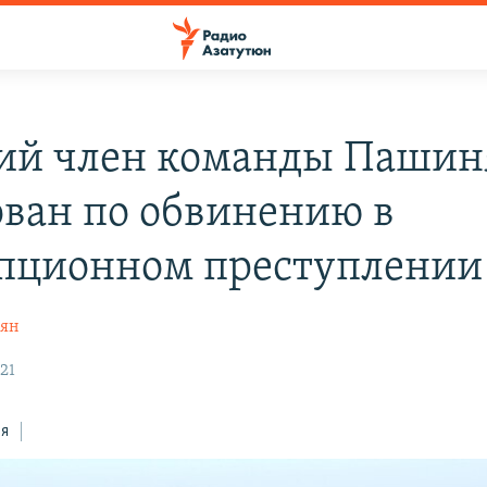
й член команды Пашин
ован по обвинению в
пционном преступлении
дян
21
ся