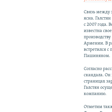
Связь между 
ясна. Галстя
с 2007 года.
известна сво
производству
Армении. В р
встретился с
Пашиняном.
Согласно рас
скандала. Он
страницах за
Галстян осущ
компанию.
Отметим также