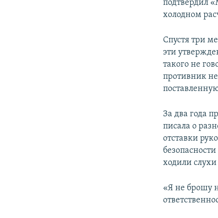
подтвердил «
холодном расч
Спустя три м
эти утвержде
такого не гов
противник не
поставленную
За два года 
писала о раз
отставки рук
безопасности
ходили слухи 
«Я не брошу 
ответственнос