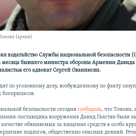
оноян (архив)
рил ходатайство Службы национальной безопасности (С
а месяца бывшего министра обороны Армении Давида 
алистам его адвокат Сергей Ованнисян.
дит по уголовному делу, возбужденному по факту злоу
х боеприпасов.
нальной безопасности сегодня
сообщила
, что Тоноян,
пании-поставщика вооружения Давид Галстян были з
 качестве обвиняемых за хищение средств в особо кр
вершение подлогов, общественно опасных деяний. Речь