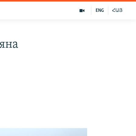
ENG
ՀԱՅ
яна