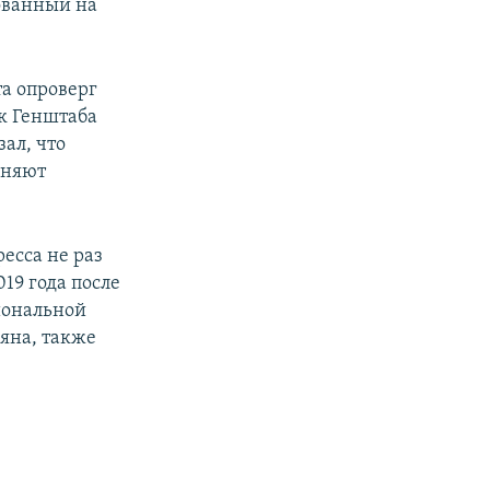
ованный на
а опроверг
к Генштаба
зал, что
лняют
есса не раз
19 года после
иональной
яна, также