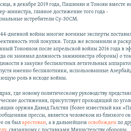
сяца, в декабре 2019 года, Пашинян и Тоноян вместе и
ер-министра, главное достижение того года -
ональные истребители Су-30СМ.
 44-дневной войны многие военные эксперты постави
ективность этой покупки. Тогда же вспомнили и раск
анный Тонояном после апрельской войны 2016 года в э
гда он занимал должность замминистра обороны) о том
димости в закупке беспилотных летательных аппарато
спустя именно беспилотники, использованные Азерба
ющую роль в исходе войны.
драх, где новому политическому руководству предста
ческие достижения, присутствует проходящий по угол
авщик оружия Давид Галстян (более известный как «Па
сообщениям прессы, является человеком из близкого о
ее он был
арестован
, а в дальнейшем
освобожден
по др
елу,
связанному с поставками Министерству обороны.