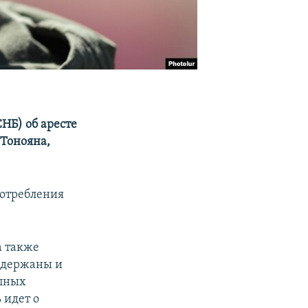
НБ) об аресте
Тонояна,
потребления
 а также
адержаны и
упных
 идет о