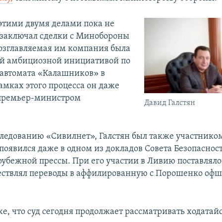
этими двумя делами пока не
н заключал сделки с Минобороны
 Возглавляемая им компания была
ей амбициозной инициативой по
 автомата «Калашников» в
амках этого процесса он даже
 премьер-министром
Давид Галстян
следованию «Сивилнет», Галстян был также участник
 появился даже в одном из докладов Совета Безопаснос
рубежной прессы. При его участии в Ливию поставляло
ествлял переводы в аффилированную с Порошенко оф
, что суд сегодня продолжает рассматривать ходатайс