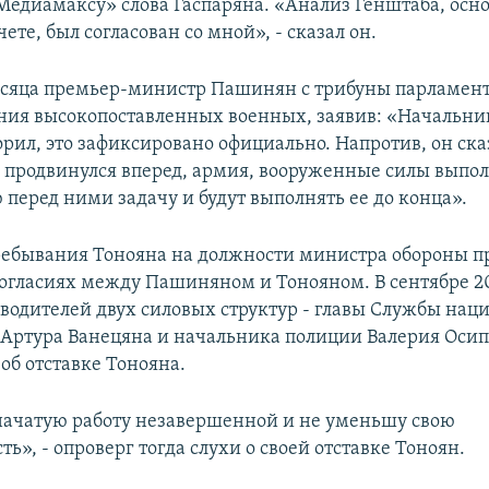
Медиамаксу» слова Гаспаряна. «Анализ Генштаба, осн
ете, был согласован со мной», - сказал он.
есяца премьер-министр Пашинян с трибуны парламент
ния высокопоставленных военных, заявив: «Начальни
орил, это зафиксировано официально. Напротив, он ска
 продвинулся вперед, армия, вооруженные силы выпо
 перед ними задачу и будут выполнять ее до конца».
пребывания Тонояна на должности министра обороны пр
ногласиях между Пашиняном и Тонояном. В сентябре 20
оводителей двух силовых структур - главы Службы нац
 Артура Ванецяна и начальника полиции Валерия Осип
об отставке Тонояна.
начатую работу незавершенной и не уменьшу свою
ть», - опроверг тогда слухи о своей отставке Тоноян.