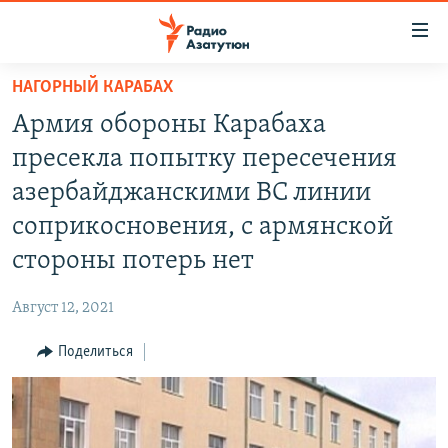
Ссылки
доступа
Перейти
НАГОРНЫЙ КАРАБАХ
к
ГЛАВНАЯ
Армия обороны Карабаха
основному
НОВОСТИ
содержанию
пресекла попытку пересечения
ПОЛИТИКА
Перейти
азербайджанскими ВС линии
к
ОБЩЕСТВО
соприкосновения, с армянской
основной
ЭКОНОМИКА
навигации
стороны потерь нет
Перейти
РЕГИОН
к
Август 12, 2021
НАГОРНЫЙ КАРАБАХ
поиску
Поделиться
КУЛЬТУРА
СПОРТ
АРХИВ