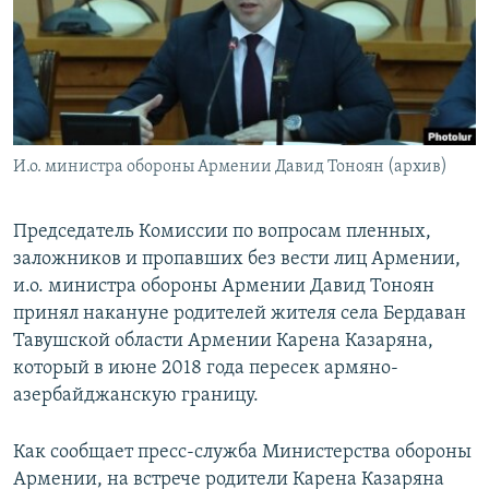
Հայերեն
English
Русский
И.о. министра обороны Армении Давид Тоноян (архив)
Все сайты Радио Азатутюн
Председатель Комиссии по вопросам пленных,
заложников и пропавших без вести лиц Армении,
и.о. министра обороны Армении Давид Тоноян
принял накануне родителей жителя села Бердаван
Тавушской области Армении Карена Казаряна,
который в июне 2018 года пересек армяно-
азербайджанскую границу.
Как сообщает пресс-служба Министерства обороны
Армении, на встрече родители Карена Казаряна