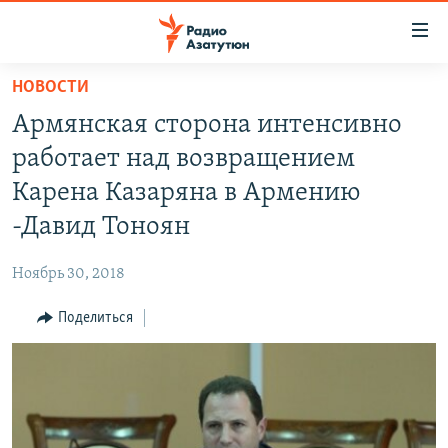
Ссылки
доступа
Перейти
НОВОСТИ
к
ГЛАВНАЯ
Армянская сторона интенсивно
основному
НОВОСТИ
содержанию
работает над возвращением
ПОЛИТИКА
Перейти
Карена Казаряна в Армению
к
ОБЩЕСТВО
-Давид Тоноян
основной
ЭКОНОМИКА
навигации
Ноябрь 30, 2018
Перейти
РЕГИОН
к
Поделиться
НАГОРНЫЙ КАРАБАХ
поиску
КУЛЬТУРА
СПОРТ
АРХИВ