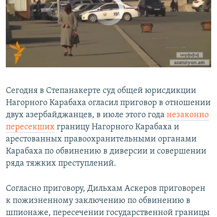
No media source currently available
Հայերեն
English
Русский
0:00
0:04:09
Все сайты Радио Азатутюн
EMBED
SHARE
Сегодня в Степанакерте суд общей юрисдикции
Нагорного Карабаха огласил приговор в отношении
двух азербайджанцев, в июле этого года
незаконно
пересекших
границу Нагорного Карабаха и
арестованных правоохранительными органами
Карабаха по обвинению в диверсии и совершении
ряда тяжких преступлений.
Согласно приговору, Дильхам Аскеров приговорен
к пожизненному заключению по обвинению в
шпионаже, пересечении государственной границы