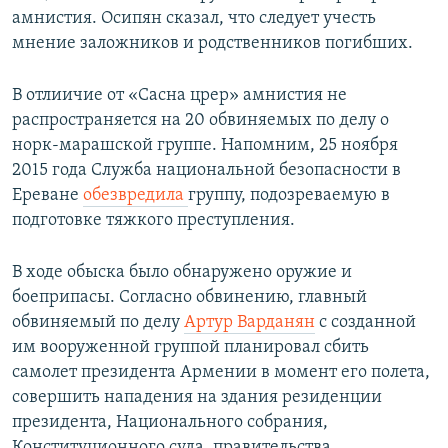
амнистия. Осипян сказал, что следует учесть
мнение заложников и родственников погибших.
В отлиичие от «Сасна црер» амнистия не
распространяется на 20 обвиняемых по делу о
норк-марашской группе. Напомним, 25 ноября
2015 года Служба национальной безопасности в
Ереване
обезвредила
группу, подозреваемую в
подготовке тяжкого преступления.
В ходе обыска было обнаружено оружие и
боеприпасы. Согласно обвинению, главный
обвиняемый по делу
Артур Варданян
с созданной
им вооруженной группой планировал сбить
самолет президента Армении в момент его полета,
совершить нападения на здания резиденции
президента, Национального собрания,
Конституционного суда, правительства,