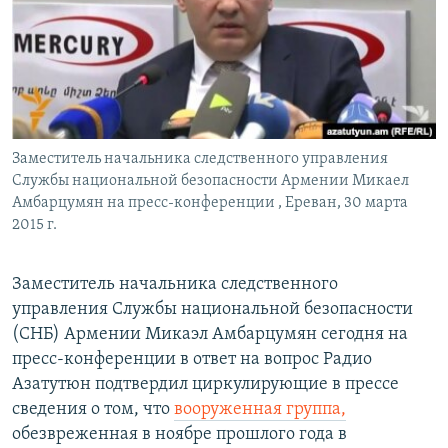
Հայերեն
English
Русский
Заместитель начальника следственного управления
Все сайты Радио Азатутюн
Службы национальной безопасности Армении Микаел
Амбарцумян на пресс-конференции , Ереван, 30 марта
2015 г.
Заместитель начальника следственного
управления Службы национальной безопасности
(СНБ) Армении Микаэл Амбарцумян сегодня на
пресс-конференции в ответ на вопрос Радио
Азатутюн подтвердил циркулирующие в прессе
сведения о том, что
вооруженная группа,
обезвреженная в ноябре прошлого года в