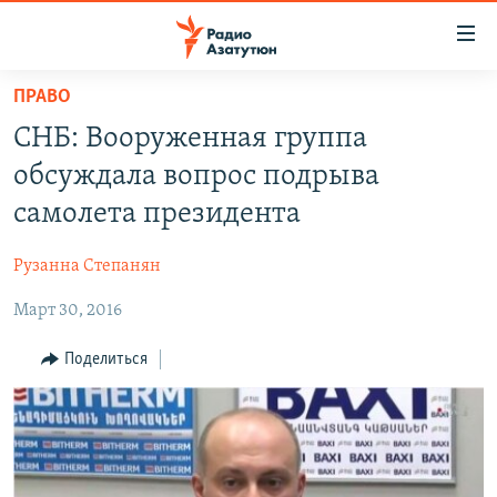
Ссылки
доступа
Перейти
ПРАВО
к
ГЛАВНАЯ
СНБ: Вооруженная группа
основному
НОВОСТИ
содержанию
обсуждала вопрос подрыва
ПОЛИТИКА
Перейти
самолета президента
к
ОБЩЕСТВО
основной
Рузанна Степанян
ЭКОНОМИКА
навигации
Перейти
Март 30, 2016
РЕГИОН
к
НАГОРНЫЙ КАРАБАХ
Поделиться
поиску
КУЛЬТУРА
СПОРТ
АРХИВ