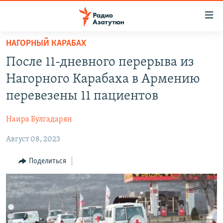
Ссылки
доступа
Перейти
НАГОРНЫЙ КАРАБАХ
к
ГЛАВНАЯ
После 11-дневного перерыва из
основному
НОВОСТИ
содержанию
Нагорного Карабаха в Армению
ПОЛИТИКА
Перейти
перевезены 11 пациентов
к
ОБЩЕСТВО
основной
Наира Булгадарян
ЭКОНОМИКА
навигации
Перейти
Август 08, 2023
РЕГИОН
к
НАГОРНЫЙ КАРАБАХ
Поделиться
поиску
КУЛЬТУРА
СПОРТ
АРХИВ