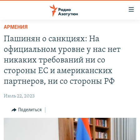
Ссылки
доступа
Перейти
АРМЕНИЯ
к
ГЛАВНАЯ
Пашинян о санкциях: На
основному
НОВОСТИ
содержанию
официальном уровне у нас нет
ПОЛИТИКА
Перейти
никаких требований ни со
к
ОБЩЕСТВО
стороны ЕС и американских
основной
ЭКОНОМИКА
навигации
партнеров, ни со стороны РФ
Перейти
РЕГИОН
к
Июль 22, 2023
НАГОРНЫЙ КАРАБАХ
поиску
Поделиться
КУЛЬТУРА
СПОРТ
АРХИВ