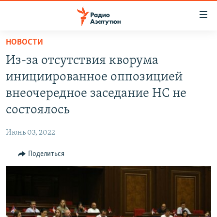
Ссылки
доступа
Перейти
НОВОСТИ
к
ГЛАВНАЯ
Из-за отсутствия кворума
основному
НОВОСТИ
содержанию
инициированное оппозицией
ПОЛИТИКА
Перейти
внеочередное заседание НС не
к
ОБЩЕСТВО
состоялось
основной
ЭКОНОМИКА
навигации
Июнь 03, 2022
Перейти
РЕГИОН
к
Поделиться
НАГОРНЫЙ КАРАБАХ
поиску
КУЛЬТУРА
СПОРТ
АРХИВ