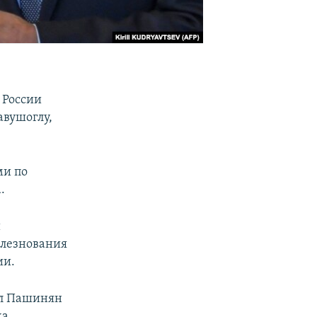
 России
авушоглу,
ми по
.
и
олезнования
ии.
ол Пашинян
а.