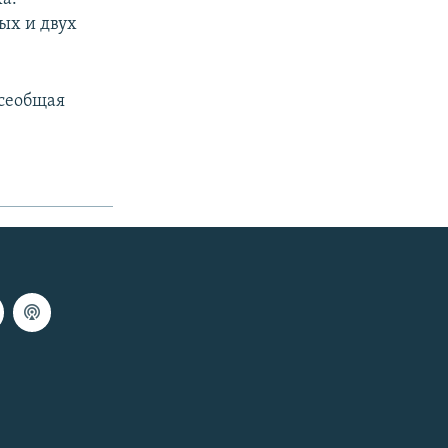
тых и двух
всеобщая