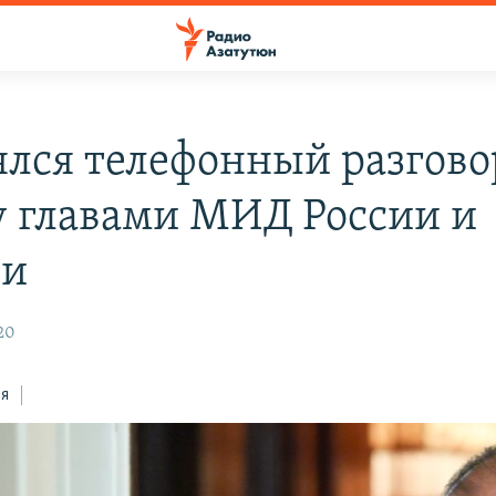
ялся телефонный разгово
 главами МИД России и
ии
20
ся