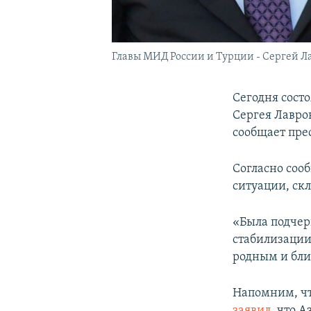
Главы МИД России и Турции - Сергей Л
Сегодня сост
Сергея Лавро
сообщает пре
Согласно соо
ситуации, ск
«Была подчер
стабилизации
родным и бли
Напомним, чт
заявил
, что 