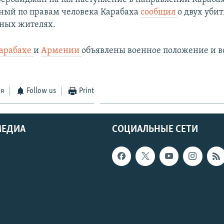
ый по правам человека Карабаха
сообщил
о двух уби
ных жителях.
арабахе
и
Армении
объявлены военное положение и 
.
ся
Follow us
Print
МЕДИА
СОЦИАЛЬНЫЕ СЕТИ