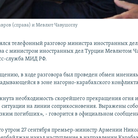
авров (справа) и Мевлют Чавушоглу
оялся телефонный разговор министра иностранных дел
ва с министром иностранных дел Турции Мевлютом Ч
сс-служба МИД РФ.
бщению, в ходе разговора был проведен обмен мнения
ладывающейся в зоне нагорно-карабахского конфликта
кнута необходимость скорейшего прекращения огня 
 ситуации на линии соприкосновения. Выражены соб
зким погибших», - говорится в официальном сообщен
о утром 27 сентября премьер-министр Армении Ник
Азербайджан начал наступление в направлении Карабах