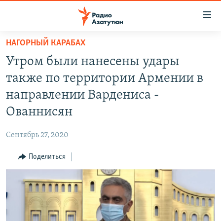
Ссылки
доступа
Перейти
НАГОРНЫЙ КАРАБАХ
к
ГЛАВНАЯ
Утром были нанесены удары
основному
НОВОСТИ
содержанию
также по территории Армении в
ПОЛИТИКА
Перейти
направлении Вардениса -
к
ОБЩЕСТВО
Ованнисян
основной
ЭКОНОМИКА
навигации
Сентябрь 27, 2020
Перейти
РЕГИОН
к
Поделиться
НАГОРНЫЙ КАРАБАХ
поиску
КУЛЬТУРА
СПОРТ
АРХИВ