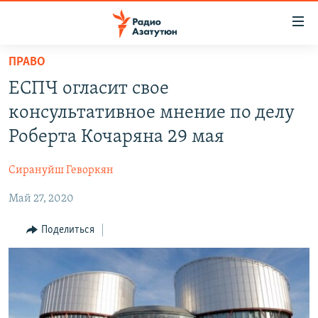
Ссылки
доступа
Перейти
ПРАВО
к
ГЛАВНАЯ
ЕСПЧ огласит свое
основному
НОВОСТИ
содержанию
консультативное мнение по делу
ПОЛИТИКА
Перейти
Роберта Кочаряна 29 мая
к
ОБЩЕСТВО
основной
Сирануйш Геворкян
ЭКОНОМИКА
навигации
Перейти
Май 27, 2020
РЕГИОН
к
НАГОРНЫЙ КАРАБАХ
Поделиться
поиску
КУЛЬТУРА
СПОРТ
АРХИВ