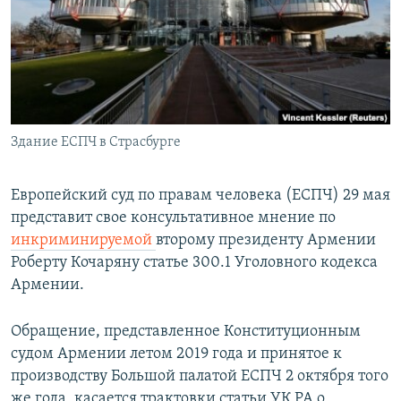
Հայերեն
English
Русский
Здание ЕСПЧ в Страсбурге
Все сайты Радио Азатутюн
Европейский суд по правам человека (ЕСПЧ) 29 мая
представит свое консультативное мнение по
инкриминируемой
второму президенту Армении
Роберту Кочаряну статье 300.1 Уголовного кодекса
Армении.
Обращение, представленное Конституционным
судом Армении летом 2019 года и принятое к
производству Большой палатой ЕСПЧ 2 октября того
же года, касается трактовки статьи УК РА о