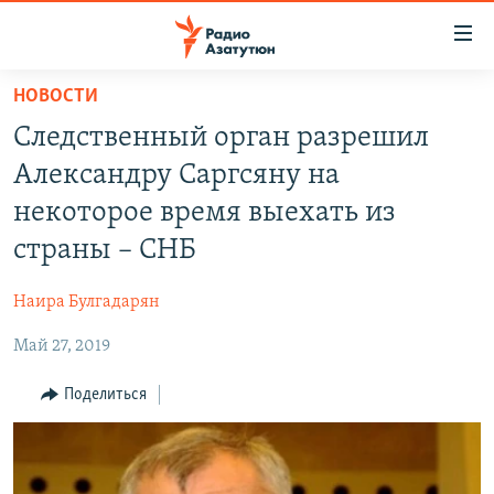
Ссылки
доступа
Перейти
НОВОСТИ
к
ГЛАВНАЯ
Следственный орган разрешил
основному
НОВОСТИ
содержанию
Александру Саргсяну на
ПОЛИТИКА
Перейти
некоторое время выехать из
к
ОБЩЕСТВО
страны – СНБ
основной
ЭКОНОМИКА
навигации
Наира Булгадарян
Перейти
РЕГИОН
к
Май 27, 2019
НАГОРНЫЙ КАРАБАХ
поиску
КУЛЬТУРА
Поделиться
СПОРТ
АРХИВ