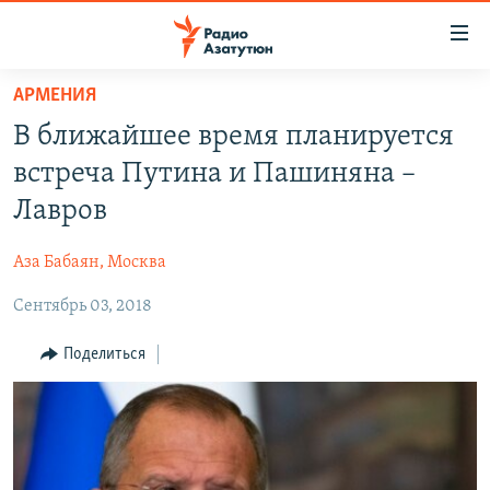
Ссылки
доступа
Перейти
АРМЕНИЯ
к
ГЛАВНАЯ
В ближайшее время планируется
основному
НОВОСТИ
содержанию
встреча Путина и Пашиняна –
ПОЛИТИКА
Перейти
Лавров
к
ОБЩЕСТВО
основной
Аза Бабаян, Москва
ЭКОНОМИКА
навигации
Перейти
Сентябрь 03, 2018
РЕГИОН
к
НАГОРНЫЙ КАРАБАХ
Поделиться
поиску
КУЛЬТУРА
СПОРТ
АРХИВ