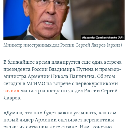
Հայերեն
English
Русский
Министр иностранных дел России Сергей Лавров (архив)
Все сайты Радио Азатутюн
В ближайшее время планируется еще одна встреча
президента России Владимира Путина и премьер-
министра Армении Никола Пашиняна. Об этом
сегодня в МГИМО на встрече с первокурсниками
заявил
министр иностранных дел России Сергей
Лавров.
«Думаю, что нам будет важно услышать, как сам
новый лидер Армении оценивает перспективы
развития ситуации в его стране. Нам, конечно,