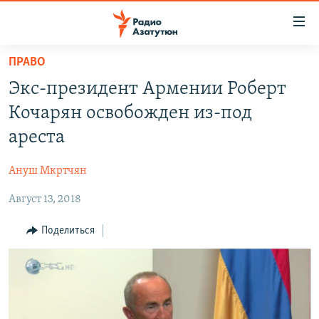
Ссылки
доступа
Перейти
ПРАВО
к
ГЛАВНАЯ
Экс-президент Армении Роберт
основному
НОВОСТИ
содержанию
Кочарян освобожден из-под
ПОЛИТИКА
Перейти
ареста
к
ОБЩЕСТВО
основной
Ануш Мкртчян
ЭКОНОМИКА
навигации
Перейти
Август 13, 2018
РЕГИОН
к
НАГОРНЫЙ КАРАБАХ
Поделиться
поиску
КУЛЬТУРА
СПОРТ
АРХИВ