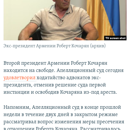
Հայերեն
English
Русский
Экс-президент Армении Роберт Кочарян (архив)
Все сайты Радио Азатутюн
Второй президент Армении Роберт Кочарян
находится на свободе. Апелляционный суд сегодня
удовлетворил
ходатайство адвокатов экс-
президента, отменив решение суда первой
инстанции и освободив Кочаряна из-под ареста.
Напомним, Апелляционный суд в конце прошлой
недели в течение двух дней в закрытом режиме
рассматривал вопрос изменения меры пресечения
в отношении Роберта Кочаряна. Рассматривалось