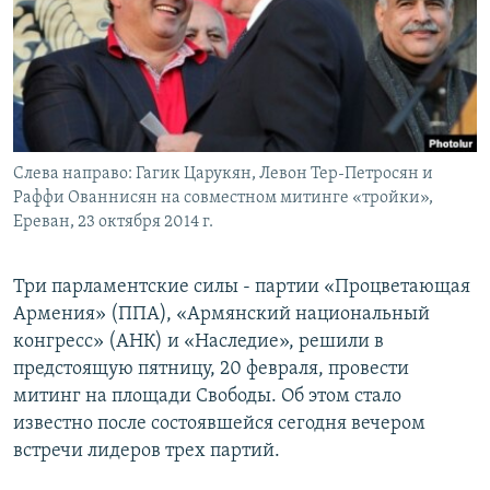
Հայերեն
English
Русский
Слева направо: Гагик Царукян, Левон Тер-Петросян и
Все сайты Радио Азатутюн
Раффи Ованнисян на совместном митинге «тройки»,
Ереван, 23 октября 2014 г.
Три парламентские силы - партии «Процветающая
Армения» (ППА), «Армянский национальный
конгресс» (АНК) и «Наследие», решили в
предстоящую пятницу, 20 февраля, провести
митинг на площади Свободы. Об этом стало
известно после состоявшейся сегодня вечером
встречи лидеров трех партий.