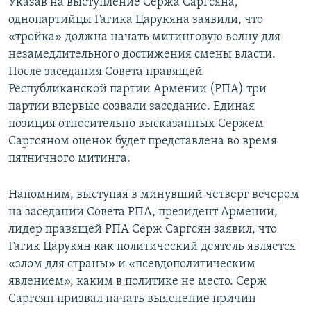
Указав на выступление Сержа Саргсяна,
однопартийцы Гагика Царукяна заявили, что
«тройка» должна начать митинговую волну для
незамедлительного достижения смены власти.
После заседания Совета правящей
Республиканской партии Армении (РПА) три
партии впервые созвали заседание. Единая
позиция относительно высказанных Сержем
Саргсяном оценок будет представлена во время
пятничного митинга.
Напомним, выступая в минувший четверг вечером
на заседании Совета РПА, президент Армении,
лидер правящей РПА Серж Саргсян заявил, что
Гагик Царукян как политический деятель является
«злом для страны» и «псевдополитическим
явлением», каким в политике не место. Серж
Саргсян призвал начать выяснение причин