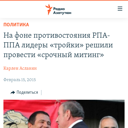
Ссылки
доступа
Перейти
ПОЛИТИКА
к
ГЛАВНАЯ
На фоне противостояния РПА-
основному
НОВОСТИ
содержанию
ППА лидеры «тройки» решили
ПОЛИТИКА
Перейти
провести «срочный митинг»
к
ОБЩЕСТВО
основной
Карлен Асланян
ЭКОНОМИКА
навигации
Перейти
Февраль 15, 2015
РЕГИОН
к
НАГОРНЫЙ КАРАБАХ
Поделиться
поиску
КУЛЬТУРА
СПОРТ
АРХИВ