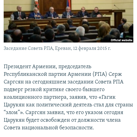
Հայերեն
English
Русский
Заседание Совета РПА, Ереван, 12 февраля 2015 г.
Все сайты Радио Азатутюн
Президент Армении, председатель
Республиканской партии Армении (РПА) Серж
Саргсян на сегодняшнем заседании Совета РПА
подверг резкой критике своего бывшего
коалиционного партнера, заявив, что «Гагик
Царукян как политический деятель стал для страны
“злом”». Саргсян заявил, что его указом сегодня
Царукян будет освобожден от должности члена
Совета национальной безопасности.