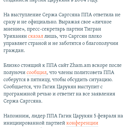
созданием партии Царукяна в 2004 году.
На выступление Сержа Саргсяна ППА ответила не
сразу и не официально. Выражая свое «личное
мнение», пресс-секретарь партии Тигран
Уриханян
сказал
лишь, что Саргсян плохо
управляет страной и не заботятся о благополучии
граждан.
Близко стоящий к ППА сайт Zham.am вскоре после
полуночи
сообщил
, что члены политсовета ППА
соберутся в пятницу, чтобы обсудить ситуацию.
Сообщается, что Гагик Царукян выступит с
программной речью и ответит на все заявления
Сержа Саргсяна.
Напомним, лидер ППА Гагик Царукян 5 февраля на
инициированной партией
конференции