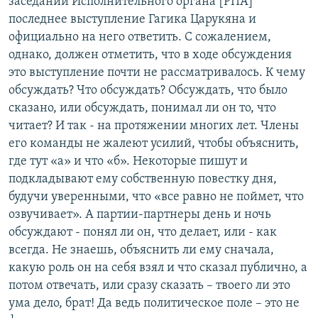
заседании Исполнительного органа [РПА]
последнее выступление Гагика Царукяна и
официально на него ответить. С сожалением,
однако, должен отметить, что в ходе обсуждения
это выступление почти не рассматривалось. К чему
обсуждать? Что обсуждать? Обсуждать, что было
сказано, или обсуждать, понимал ли он то, что
читает? И так - на протяжении многих лет. Члены
его команды не жалеют усилий, чтобы объяснить,
где тут «а» и что «б». Некоторые пишут и
подкладывают ему собственную повестку дня,
будучи уверенными, что «все равно не поймет, что
озвучивает». А партии-партнеры день и ночь
обсуждают - понял ли он, что делает, или - как
всегда. Не знаешь, объяснить ли ему сначала,
какую роль он на себя взял и что сказал публично, а
потом отвечать, или сразу сказать – твоего ли это
ума дело, брат! Да ведь политическое поле – это не