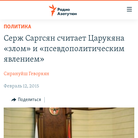
Ссылки
доступа
Перейти
ПОЛИТИКА
к
ГЛАВНАЯ
Серж Саргсян считает Царукяна
основному
НОВОСТИ
содержанию
«злом» и «псевдополитическим
ПОЛИТИКА
Перейти
явлением»
к
ОБЩЕСТВО
основной
Сирануйш Геворкян
ЭКОНОМИКА
навигации
Перейти
Февраль 12, 2015
РЕГИОН
к
НАГОРНЫЙ КАРАБАХ
Поделиться
поиску
КУЛЬТУРА
СПОРТ
АРХИВ