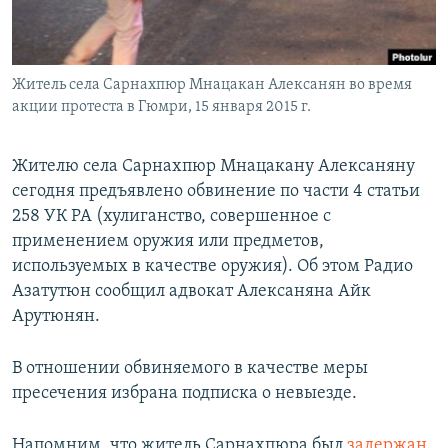
Հայերեն
English
Житель села Сарнахпюр Мнацакан Алексанян во время
Русский
акции протеста в Гюмри, 15 января 2015 г.
Все сайты Радио Азатутюн
Жителю села Сарнахпюр Мнацакану Алексаняну
сегодня предъявлено обвинение по части 4 статьи
258 УК РА (хулиганство, совершенное с
применением оружия или предметов,
используемых в качестве оружия). Об этом Радио
Азатутюн сообщил адвокат Алексаняна Айк
Арутюнян.
В отношении обвиняемого в качестве меры
пресечения избрана подписка о невыезде.
Напомним, что житель Сарнахпюра был
задержан