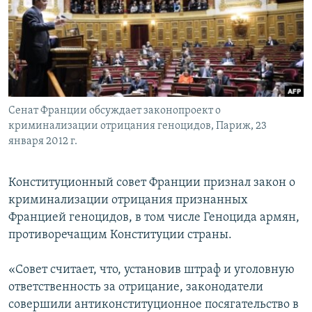
Հայերեն
English
Русский
Сенат Франции обсуждает законопроект о
Все сайты Радио Азатутюн
криминализации отрицания геноцидов, Париж, 23
января 2012 г.
Конституционный совет Франции признал закон о
криминализации отрицания признанных
Францией геноцидов, в том числе Геноцида армян,
противоречащим Конституции страны.
«Совет считает, что, установив штраф и уголовную
ответственность за отрицание, законодатели
совершили антиконституционное посягательство в