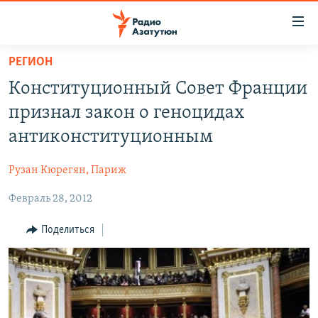
Ссылки
доступа
Перейти
РЕГИОН
к
ГЛАВНАЯ
Конституционный Совет Франции
основному
НОВОСТИ
содержанию
признал закон о геноцидах
ПОЛИТИКА
Перейти
антиконституционным
к
ОБЩЕСТВО
основной
Рузан Кюрегян, Париж
ЭКОНОМИКА
навигации
Перейти
Февраль 28, 2012
РЕГИОН
к
НАГОРНЫЙ КАРАБАХ
Поделиться
поиску
КУЛЬТУРА
СПОРТ
АРХИВ