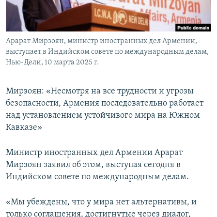
Հայերեն
English
Арарат Мирзоян, министр иностранных дел Армении,
Русский
выступает в Индийском совете по международным делам,
Нью-Дели, 10 марта 2025 г.
Все сайты Радио Азатутюн
Мирзоян: «Несмотря на все трудности и угрозы
безопасности, Армения последовательно работает
над установлением устойчивого мира на Южном
Кавказе»
Министр иностранных дел Армении Арарат
Мирзоян заявил об этом, выступая сегодня в
Индийском совете по международным делам.
«Мы убеждены, что у мира нет альтернативы, и
только соглашения, достигнутые через диалог,