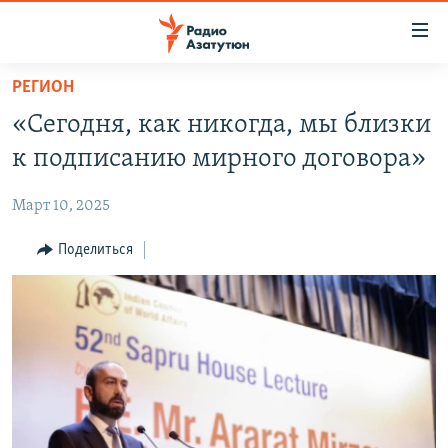
Ссылки
доступа
Перейти
РЕГИОН
к
ГЛАВНАЯ
«Сегодня, как никогда, мы близки
основному
НОВОСТИ
содержанию
к подписанию мирного договора»
ПОЛИТИКА
Перейти
к
Март 10, 2025
ОБЩЕСТВО
основной
ЭКОНОМИКА
Поделиться
навигации
Перейти
РЕГИОН
к
НАГОРНЫЙ КАРАБАХ
поиску
КУЛЬТУРА
СПОРТ
АРХИВ