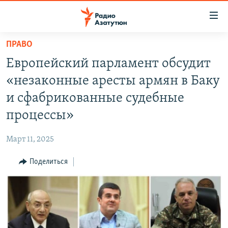
Ссылки
доступа
Перейти
ПРАВО
к
ГЛАВНАЯ
Европейский парламент обсудит
основному
НОВОСТИ
содержанию
«незаконные аресты армян в Баку
ПОЛИТИКА
Перейти
и сфабрикованные судебные
к
ОБЩЕСТВО
процессы»
основной
ЭКОНОМИКА
навигации
Март 11, 2025
Перейти
РЕГИОН
к
Поделиться
НАГОРНЫЙ КАРАБАХ
поиску
КУЛЬТУРА
СПОРТ
АРХИВ