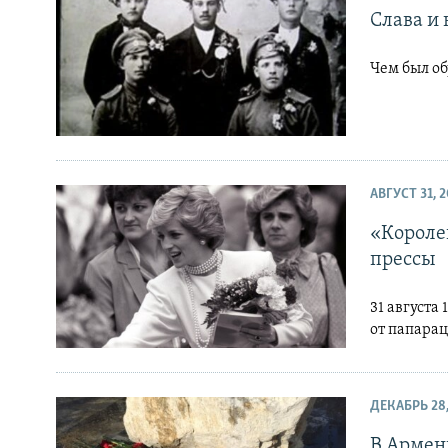
Слава и
Чем был о
АВГУСТ 31, 2
«Короле
прессы
31 августа
от папара
ДЕКАБРЬ 28,
В Армен