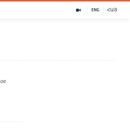
ENG
ՀԱՅ
кое