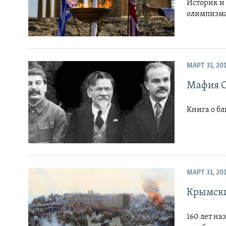
Историк и
олимпизм
МАРТ 31, 20
Мафия 
Книга о бл
МАРТ 31, 20
Крымски
160 лет на