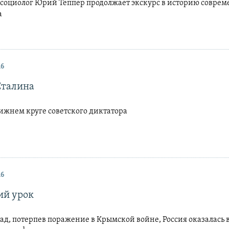
 социолог Юрий Теппер продолжает экскурс в историю соврем
а
16
Сталина
ижнем круге советского диктатора
16
й урок
зад, потерпев поражение в Крымской войне, Россия оказалась 