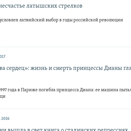
 несчастье латышских стрелков
бусловлен латвийский выбор в годы российской революции
017
ва сердец»: жизнь и смерть принцессы Дианы гл
 1997 года в Париже погибла принцесса Диана: ее машина пыта
цци
 2016
ии вышла в свет книга о сталинских репрессиях