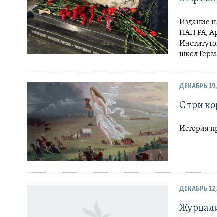
Издание н
НАН РА, А
Институто
школ Герм
ДЕКАБРЬ 19,
С три ко
История п
ДЕКАБРЬ 12,
Журнали