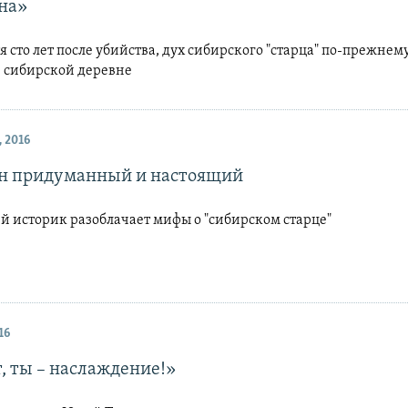
на»
я сто лет после убийства, дух сибирского "старца" по-прежнем
й сибирской деревне
 2016
н придуманный и настоящий
й историк разоблачает мифы о "сибирском старце"
16
, ты – наслаждение!»