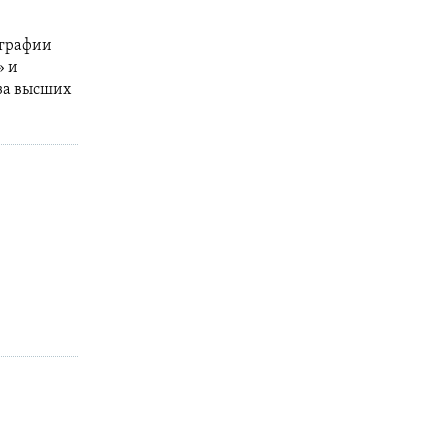
ографии
» и
за высших