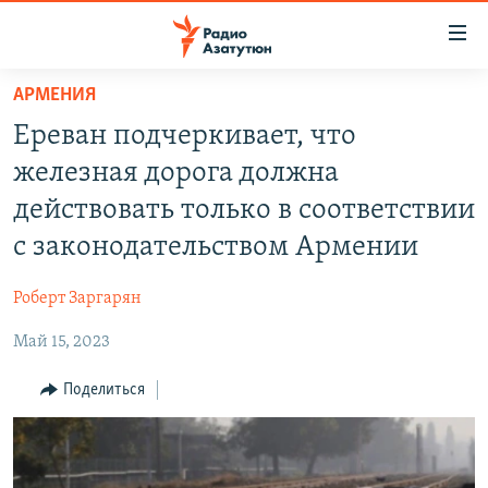
Ссылки
доступа
Перейти
АРМЕНИЯ
к
ГЛАВНАЯ
Ереван подчеркивает, что
основному
НОВОСТИ
содержанию
железная дорога должна
ПОЛИТИКА
Перейти
действовать только в соответствии
к
ОБЩЕСТВО
с законодательством Армении
основной
ЭКОНОМИКА
навигации
Роберт Заргарян
Перейти
РЕГИОН
к
Май 15, 2023
НАГОРНЫЙ КАРАБАХ
поиску
КУЛЬТУРА
Поделиться
СПОРТ
АРХИВ