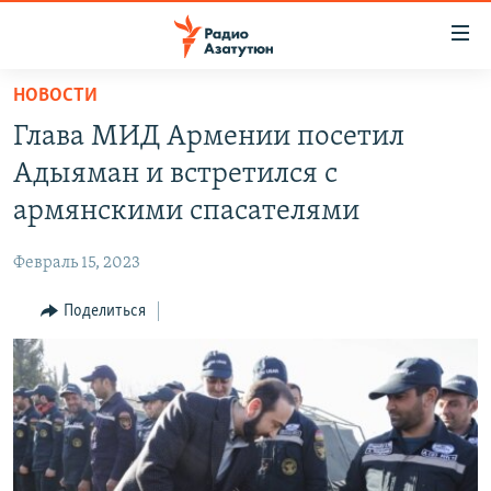
Ссылки
доступа
Перейти
НОВОСТИ
к
ГЛАВНАЯ
Глава МИД Армении посетил
основному
НОВОСТИ
содержанию
Адыяман и встретился с
ПОЛИТИКА
Перейти
армянскими спасателями
к
ОБЩЕСТВО
основной
Февраль 15, 2023
ЭКОНОМИКА
навигации
Перейти
Поделиться
РЕГИОН
к
НАГОРНЫЙ КАРАБАХ
поиску
КУЛЬТУРА
СПОРТ
АРХИВ