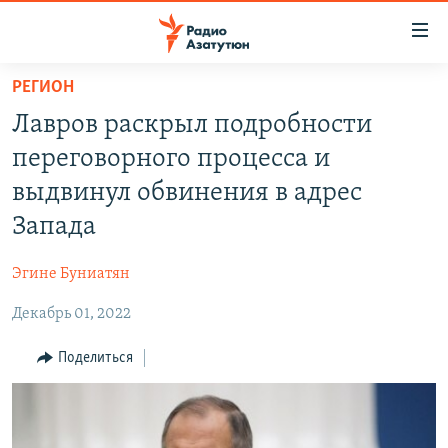
Ссылки
доступа
Перейти
РЕГИОН
к
ГЛАВНАЯ
Лавров раскрыл подробности
основному
НОВОСТИ
содержанию
переговорного процесса и
ПОЛИТИКА
Перейти
выдвинул обвинения в адрес
к
ОБЩЕСТВО
Запада
основной
ЭКОНОМИКА
навигации
Эгине Буниатян
Перейти
РЕГИОН
к
Декабрь 01, 2022
НАГОРНЫЙ КАРАБАХ
поиску
КУЛЬТУРА
Поделиться
СПОРТ
АРХИВ