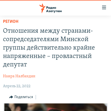
Ссылки
доступа
Перейти
РЕГИОН
к
ГЛАВНАЯ
Отношения между странами-
основному
НОВОСТИ
содержанию
сопредседателями Минской
ПОЛИТИКА
Перейти
группы действительно крайне
к
ОБЩЕСТВО
напряженные – провластный
основной
ЭКОНОМИКА
навигации
депутат
Перейти
РЕГИОН
к
Наира Налбандян
НАГОРНЫЙ КАРАБАХ
поиску
Апрель 22, 2022
КУЛЬТУРА
Поделиться
СПОРТ
АРХИВ