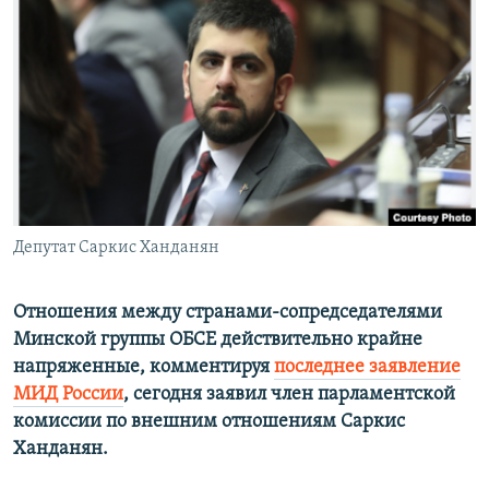
Հայերեն
English
Русский
Все сайты Радио Азатутюн
Депутат Саркис Ханданян
Отношения между странами-сопредседателями
Минской группы ОБСЕ действительно крайне
напряженные, комментируя
последнее заявление
МИД России
, сегодня заявил член парламентской
комиссии по внешним отношениям Саркис
Ханданян.