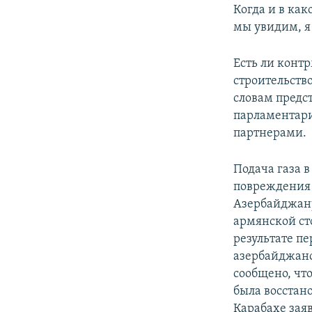
Когда и в как
мы увидим, я 
Есть ли конт
строительство
словам предс
парламентар
партнерами.
Подача газа в
повреждения 
Азербайджану
армянской сто
результате п
азербайджанс
сообщено, чт
была восстано
Карабахе заяв