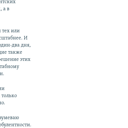
ентских
 а в
и тех или
сштабнее. И
один-два дня,
щие также
ерешение этих
штабному
н.
ии
 только
о.
азумеваю
рбулентности.