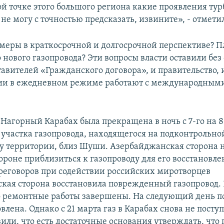
ой точке этого большого региона какие проявления ту
не могу с точностью предсказать, извините», - отмети
рмеры в краткосрочной и долгосрочной перспективе? П
 нового газопровода? Эти вопросы власти оставили без 
тавителей «Гражданского договора», и правительство, 
ии в ежедневном режиме работают с международным
 Нагорный Карабах была прекращена в ночь с 7-го на 8
участка газопровода, находящегося на подконтрольно
 территории, близ Шуши. Азербайджанская сторона н
роне приблизиться к газопроводу для его восстановле
ереговоров при содействии российских миротворцев
кая сторона восстановила поврежденный газопровод. 
о ремонтные работы завершены. На следующий день по
влена. Однако с 21 марта газ в Карабах снова не поступ
или, что есть достаточные основания утверждать, что