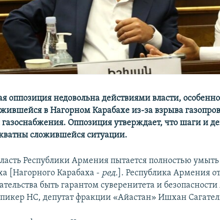
я оппозиция недовольна действиями власти, особенно
ожившейся в Нагорном Карабахе из-за взрыва газопров
газоснабжения. Оппозиция утверждает, что шаги и д
екватны сложившейся ситуации.
асть Республики Армения пытается полностью умыть 
ха [Нагорного Карабаха -
ред.
]. Республика Армения о
зательства быть гарантом суверенитета и безопасности 
спикер НС, депутат фракции «Айастан» Ишхан Сагател