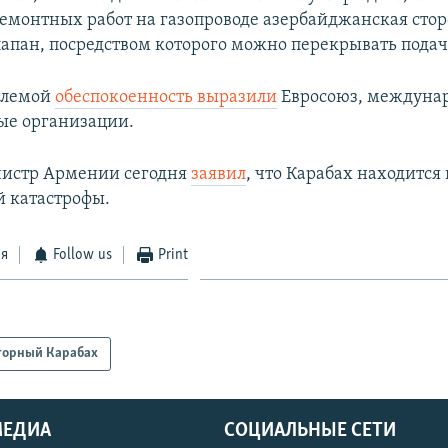
емонтных работ на газопроводе азербайджанская сто
лапан, посредством которого можно перекрывать подачу
облемой
обеспокоенность выразили
Евросоюз, междуна
ые организации.
истр Армении сегодня
заявил
, что Карабах находится
 катастрофы.
ся
Follow us
Print
горный Карабах
МЕДИА
СОЦИАЛЬНЫЕ СЕТИ