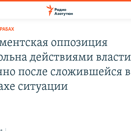
РАБАХ
ментская оппозиция
ольна действиями власти
нно после сложившейся в
ахе ситуации
н
ся