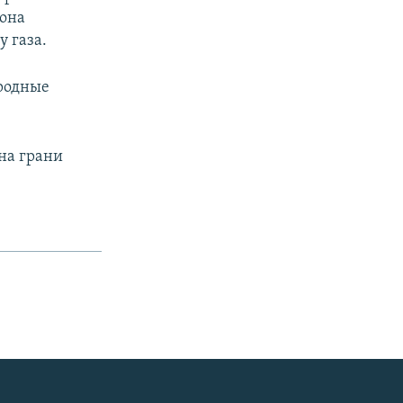
рона
 газа.
родные
 на грани