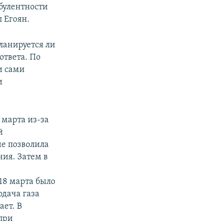
рбулентности
л Егоян.
ланируется ли
ответа. По
и сами
и
 марта из-за
й
е позволила
ния. Затем в
18 марта было
дача газа
ает. В
 при