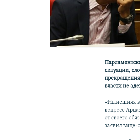
Парламентска
ситуации, сл
прекращения 
власти не ад
«Нынешняя вл
вопросе Арца
от своего обя
заявил вице-