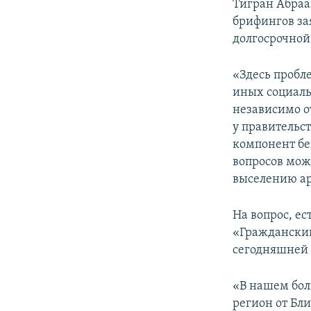
Тигран Абраа
брифингов за
долгосрочной
«Здесь пробле
иных социаль
независимо от
у правительс
компонент бе
вопросов мож
выселению ар
На вопрос, е
«Гражданский
сегодняшней 
«В нашем бол
регион от Бл