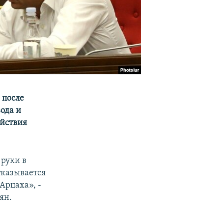
 после
ода и
ействия
руки в
тказывается
Арцаха», -
ян.