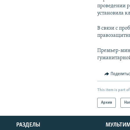
проведении р
установила к
В связи с пр
правозащитн
Премьер-мин
гуманитарной
Поделить
This item is part of
Архив
На
РАЗДЕЛЫ
МУЛЬТИ