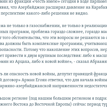
мян из фракции «Честь имею» сегодня в ходе парлам
явил, что Азербайджан расширил давление на Карабах,
 перспективе какого-либо решения не видно.
ма не только в газоснабжении, не только в реализаци
ных программ, проблема гораздо сложнее, гораздо ма
 того обстоятельства, что эти вопросы не решаются за 
тва должны быть комплексные программы, учитываю
зопасности. Потому что накопление этих вопросов, н
ет привести к двум крупным последствия: либо к мас
мян из Арцаха, либо к новой войне», - сказал Абраамя
сть ли опасность новой войны, депутат правящей фракц
 договор» Арман Егоян ответил, что для начала войны
армяно-азербайджанской напряженности недостаточн
ьшом регионе (под нашим большим регионом я подр
ижнего Востока до Восточной Европы) сейчас период ту