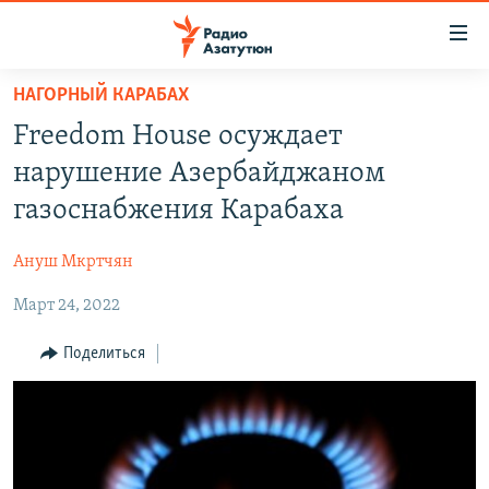
Ссылки
доступа
Перейти
НАГОРНЫЙ КАРАБАХ
к
ГЛАВНАЯ
Freedom House осуждает
основному
НОВОСТИ
содержанию
нарушение Азербайджаном
ПОЛИТИКА
Перейти
газоснабжения Карабаха
к
ОБЩЕСТВО
основной
Ануш Мкртчян
ЭКОНОМИКА
навигации
Перейти
Март 24, 2022
РЕГИОН
к
НАГОРНЫЙ КАРАБАХ
Поделиться
поиску
КУЛЬТУРА
СПОРТ
АРХИВ