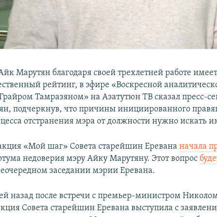
Айк Марутян благодаря своей трехлетней работе имеет
ственный рейтинг, в эфире «Воскресной аналитическ
Грайром Тамразяном» на Азатутюн ТВ сказал пресс-се
ян, подчеркнув, что причины инициированного прав
цесса отстранения мэра от должности нужно искать и
акция «Мой шаг» Совета старейшин Еревана
начала п
тума недоверия мэру Айку Марутяну. Этот вопрос
буде
еочередном заседании мэрии Еревана.
ей назад после встречи с премьер-министром Никол
кция Совета старейшин Еревана выступила с заявлени