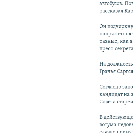
автобусов. По
рассказал Кар
Он подчеркнул
напряженност
разные, как я
пресс-секрет
На должность
Грачья Саргс
Согласно зак
кандидат на 
Совета старе
В действующе
вотума недов
случае приня