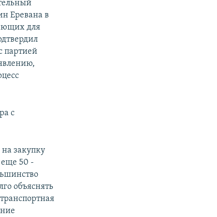
ательный
ин Еревана в
шающих для
одтвердил
с партией
аявлению,
оцесс
ра с
 на закупку
 еще 50 -
ольшинство
лго объяснять
 транспортная
ение