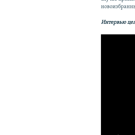
новоизбранны
Интервью цел