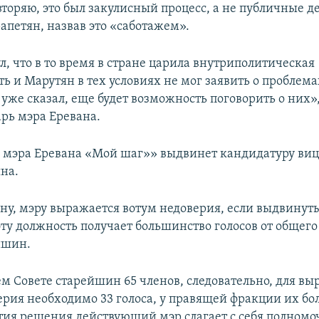
вторяю, это был закулисный процесс, а не публичные де
апетян, назвав это «саботажем».
, что в то время в стране царила внутриполитическая
ь и Марутян в тех условиях не мог заявить о проблем
 уже сказал, еще будет возможность поговорить о них»
арь мэра Еревана.
 мэра Еревана
«Мой шаг»»​ выдвинет кандидатуру ви
яна.
ону, мэру выражается вотум недоверия, если выдвину
эту должность получает большинство голосов от общего
йшин.
м Совете старейшин 65 членов, следовательно, для в
ерия необходимо 33 голоса, у правящей фракции их бо
тия решения действующий мэр слагает с себя полномоч