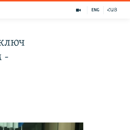
ENG
ՀԱՅ
 ключ
 -