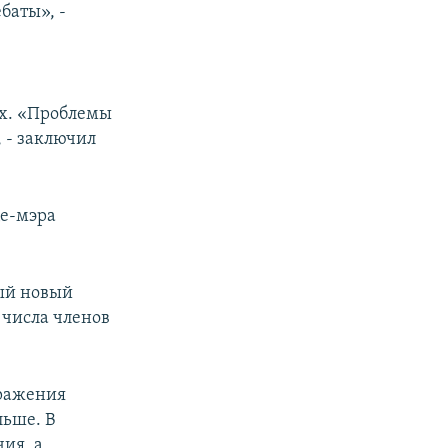
баты», -
ах. «Проблемы
, - заключил
це-мэра
тый новый
 числа членов
ыражения
льше. В
ия, а