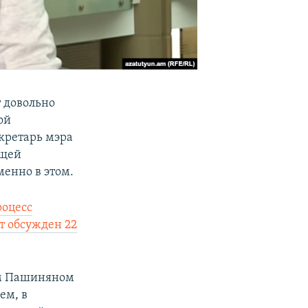
 довольно
ой
кретарь мэра
ящей
менно в этом.
роцесс
т обсужден 22
ом Пашиняном
ем, в