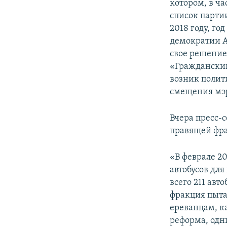
котором, в ч
список парти
2018 году, г
демократии А
свое решение
«Гражданский
возник полит
смещения мэр
Вчера пресс-
правящей фр
«В феврале 20
автобусов для
всего 211 ав
фракция пыта
ереванцам, к
реформа, одн