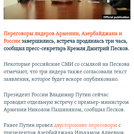
Հայերեն
English
Русский
Переговоры лидеров Армении, Азербайджана и
России
завершились, встреча продлилась три часа,
сообщил пресс-секретарь Кремля Дмитрий Песков.
Все сайты Радио Азатутюн
Некоторые российские СМИ со ссылкой на Пескова
отмечают, что три лидера также согласовали текст
заявления, которое будет вскоре опубликовано.
Президент России Владимир Путин сейчас
проводит отдельную встречу с премьер-министром
Армении Николом Пашиняном, сообщил Песков.
Ранее Путин провел
двусторонние переговоры
с
президентом Азербайджана Ильхамом Алиевым.