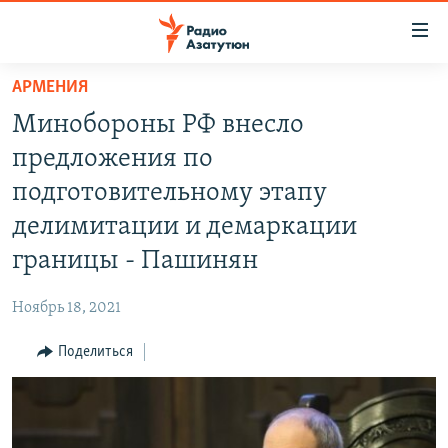
Ссылки
доступа
Перейти
АРМЕНИЯ
к
ГЛАВНАЯ
Минобороны РФ внесло
основному
НОВОСТИ
содержанию
предложения по
ПОЛИТИКА
Перейти
подготовительному этапу
к
ОБЩЕСТВО
делимитации и демаркации
основной
ЭКОНОМИКА
навигации
границы - Пашинян
Перейти
РЕГИОН
к
Ноябрь 18, 2021
НАГОРНЫЙ КАРАБАХ
поиску
Поделиться
КУЛЬТУРА
СПОРТ
АРХИВ