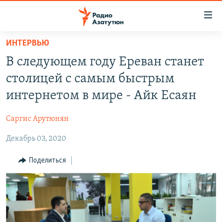
Ссылки
доступа
Перейти
ИНТЕРВЬЮ
к
ГЛАВНАЯ
В следующем году Ереван станет
основному
НОВОСТИ
содержанию
столицей с самым быстрым
ПОЛИТИКА
Перейти
интернетом в мире - Айк Есаян
к
ОБЩЕСТВО
основной
Саргис Арутюнян
ЭКОНОМИКА
навигации
Перейти
Декабрь 03, 2020
РЕГИОН
к
НАГОРНЫЙ КАРАБАХ
Поделиться
поиску
КУЛЬТУРА
СПОРТ
АРХИВ