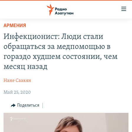
Ссылки
доступа
Перейти
АРМЕНИЯ
к
ГЛАВНАЯ
Инфекционист: Люди стали
основному
НОВОСТИ
содержанию
обращаться за медпомощью в
ПОЛИТИКА
Перейти
гораздо худшем состоянии, чем
к
ОБЩЕСТВО
месяц назад
основной
ЭКОНОМИКА
навигации
Нане Саакян
Перейти
РЕГИОН
к
Май 25, 2020
НАГОРНЫЙ КАРАБАХ
поиску
КУЛЬТУРА
Поделиться
СПОРТ
АРХИВ