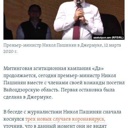
Հայերեն
English
Русский
Премьер-министр Никол Пашинян в Джермуке, 12 марта
Все сайты Радио Азатутюн
2020 г.
Митинговая агитационная кампания «Да»
продолжается, сегодня премьер-министр Никол
Пашинян вместе с членами своей команды посетил
Вайоцдзорскую область. Первая остановка была
сделана в Джермуке.
В беседе с журналистами Никол Пашинян сначала
коснулся
трех новых случаев коронавируса,
уточнив, что в данный момент они не видят