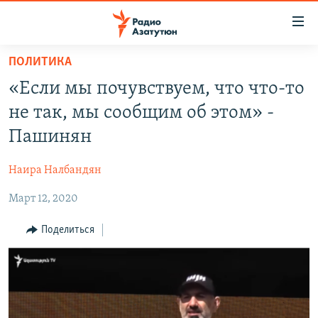
Ссылки
доступа
Перейти
ПОЛИТИКА
к
ГЛАВНАЯ
«Если мы почувствуем, что что-то
основному
НОВОСТИ
содержанию
не так, мы сообщим об этом» -
ПОЛИТИКА
Перейти
Пашинян
к
ОБЩЕСТВО
основной
Наира Налбандян
ЭКОНОМИКА
навигации
Перейти
Март 12, 2020
РЕГИОН
к
НАГОРНЫЙ КАРАБАХ
Поделиться
поиску
КУЛЬТУРА
СПОРТ
АРХИВ