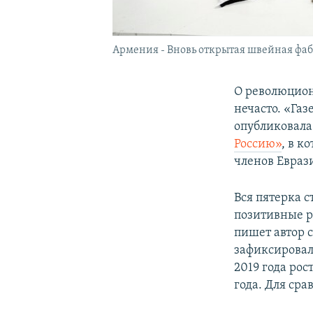
Армения - Вновь открытая швейная фабр
О революцион
нечасто. «Газ
опубликовала
Россию»
, в к
членов Евраз
Вся пятерка 
позитивные р
пишет автор 
зафиксировал
2019 года рос
года. Для сра