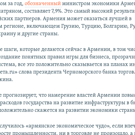
ом за год,
обозначенный
министром экономики Арме
тряном, составляет 7,9%. Это самый высокий результа
йских партнеров. Армения может оказаться лучшей в
 регионе, включающем Грузию, Турцию, Болгарию, 
раину и другие страны.
 шаги, которые делаются сейчас в Армении, в том чис
создание понятных правил игры для бизнеса, прозрач
стема, все это положительно сказывается на планах и
зета.ru» слова президента Черноморского банка торгов
кина.
 прогнозирует, что намерение властей Армении повы
расходов государства на развитие инфраструктуры в б
 положительно скажется на развитии экономики стран
о случилось «армянское экономическое чудо», если вп
росте промышленности, ни в торговле не произошло, а 