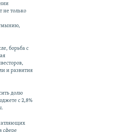
нии
т не только
Румынию,
ле, борьба с
ная
нвесторов,
ли и развития
сить долю
юджете с 2,8%
ы.
ечатляющих
в сфере