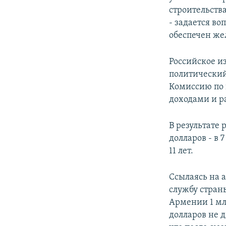
строительства
- задается во
обеспечен же
Российское и
политически
Комиссию по 
доходами и р
В результате
долларов - в 
11 лет.
Ссылаясь на а
службу страны
Армении 1 мл
долларов не д