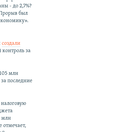
ны - до 2,7%?
- Прорыв был
экономику».
н
создали
 контроль за
105 млн
м за последние
а налоговую
джета
0 млн
е отмечает,