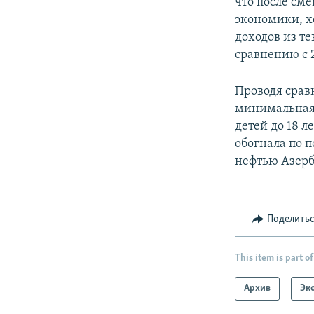
что после см
экономики, хо
доходов из т
сравнению с 2
Проводя срав
минимальная 
детей до 18 
обогнала по 
нефтью Азер
Поделить
This item is part of
Архив
Эк