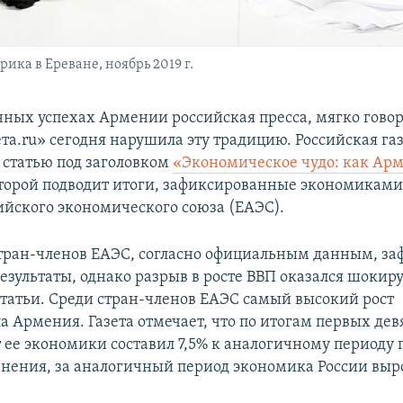
ика в Ереване, ноябрь 2019 г.
ных успехах Армении российская пресса, мягко говор
ета.ru» сегодня нарушила эту традицию. Российская га
 статью под заголовком
«Экономическое чудо: как Ар
оторой подводит итоги, зафиксированные экономиками
ийского экономического союза (ЕАЭС).
стран-членов ЕАЭС, согласно официальным данным, за
езультаты, однако разрыв в росте ВВП оказался шоки
статьи. Среди стран-членов ЕАЭС самый высокий рост
а Армения. Газета отмечает, что по итогам первых дев
т ее экономики составил 7,5% к аналогичному периоду
внения, за аналогичный период экономика России выро