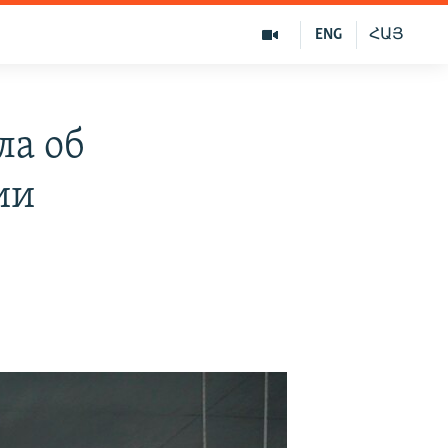
ENG
ՀԱՅ
ла об
ии