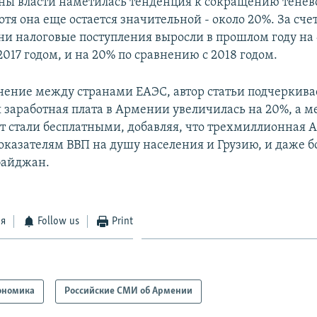
ены власти наметилась тенденция к сокращению тенев
тя она еще остается значительной - около 20%. За сче
ени налоговые поступления выросли в прошлом году на 
017 годом, и на 20% по сравнению с 2018 годом.
нение между странами ЕАЭС, автор статьи подчеркивае
заработная плата в Армении увеличилась на 20%, а м
лет стали бесплатными, добавляя, что трехмиллионная
показателям ВВП на душу населения и Грузию, и даже 
байджан.
ся
Follow us
Print
ономика
Российские СМИ об Армении