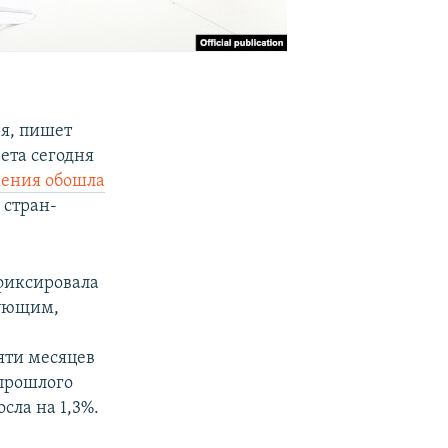
я, пишет
зета сегодня
мения обошла
 стран-
фиксировала
рующим,
яти месяцев
 прошлого
сла на 1,3%.