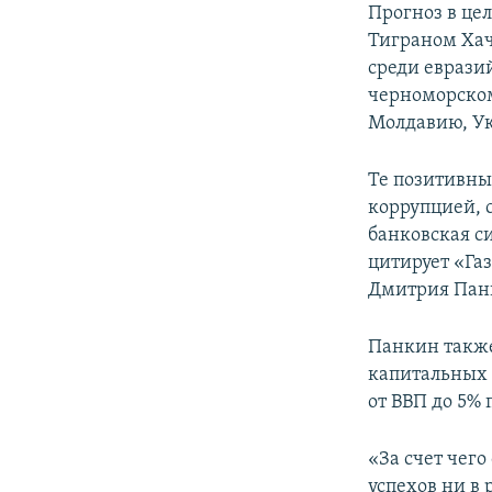
Прогноз в цел
Тиграном Хача
среди еврази
черноморском
Молдавию, Ук
Те позитивные
коррупцией, 
банковская си
цитирует «Га
Дмитрия Пан
Панкин также
капитальных 
от ВВП до 5%
«За счет чег
успехов ни в 