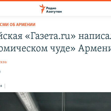
СМИ ОБ АРМЕНИИ
йская «Газета.ru» написа
омическом чуде» Армен
сква
0
ся