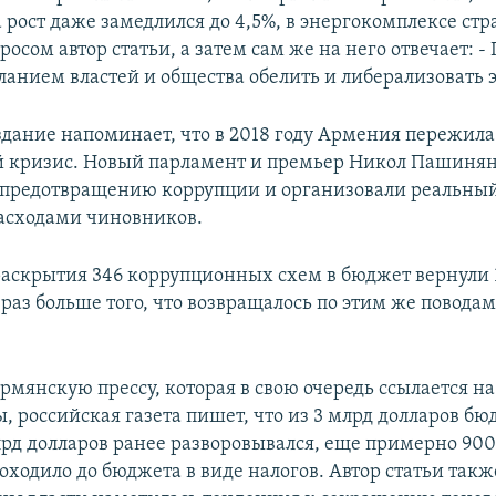
 рост даже замедлился до 4,5%, в энергокомплексе стра
просом автор статьи, а затем сам же на него отвечает: 
ланием властей и общества обелить и либерализовать 
здание напоминает, что в 2018 году Армения пережила
й кризис. Новый парламент и премьер Никол Пашиня
предотвращению коррупции и организовали реальный
асходами чиновников.
 раскрытия 346 коррупционных схем в бюджет вернули 
7 раз больше того, что возвращалось по этим же повода
рмянскую прессу, которая в свою очередь ссылается н
, российская газета пишет, что из 3 млрд долларов бю
рд долларов ранее разворовывался, еще примерно 90
оходило до бюджета в виде налогов. Автор статьи такж