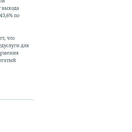
ой
т выхода
43,6% по
т, что
едуслуги для
 Армения
богатый