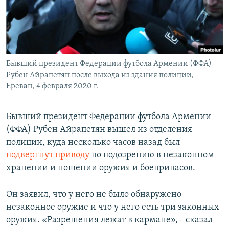
Հայերեն
English
Русский
Бывший президент Федерации футбола Армении (ФФА)
Рубен Айрапетян после выхода из здания полиции,
Все сайты Радио Азатутюн
Ереван, 4 февраля 2020 г.
Бывший президент Федерации футбола Армении
(ФФА) Рубен Айрапетян вышел из отделения
полиции, куда несколько часов назад был
подвергнут приводу
по подозрению в незаконном
хранении и ношении оружия и боеприпасов.
Он заявил, что у него не было обнаружено
незаконное оружие и что у него есть три законных
оружия. «Разрешения лежат в кармане», - сказал