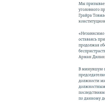
Мы призывае
уголовного п
Грайра Товма
конституционн
«Независимо 
оставаясь пр
продолжая об
беспристраст
Арман Диланя
В минувшую п
председателю
должности ми
должностными
последствиям.
по данному д