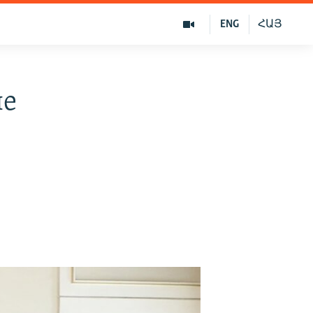
ENG
ՀԱՅ
ле