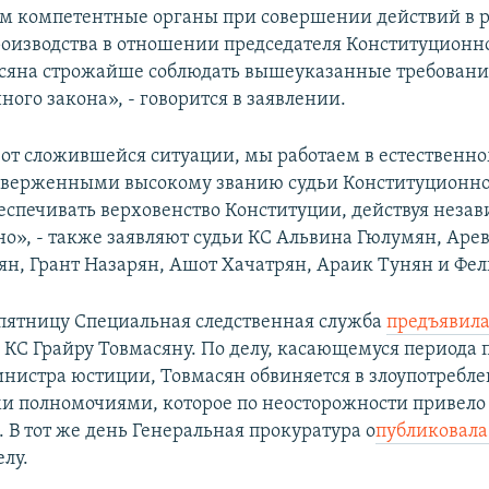
м компетентные органы при совершении действий в 
роизводства в отношении председателя Конституционно
сяна строжайше соблюдать вышеуказанные требовани
ого закона», - говорится в заявлении.
от сложившейся ситуации, мы работаем в естественно
иверженными высокому званию судьи Конституционног
еспечивать верховенство Конституции, действуя незав
но», - также заявляют судьи КС Альвина Гюлумян, Аре
н, Грант Назарян, Ашот Хачатрян, Араик Тунян и Фел
ятницу Специальная следственная служба
предъявил
 КС Грайру Товмасяну. По делу, касающемуся периода 
нистра юстиции, Товмасян обвиняется в злоупотребл
 полномочиями, которое по неосторожности привело
 В тот же день Генеральная прокуратура о
публиковала
елу.