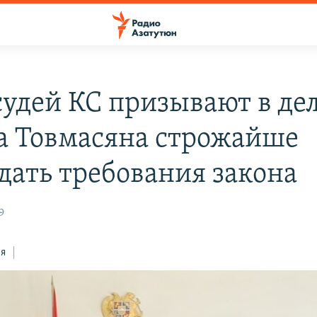
судей КС призывают в де
а Товмасяна строжайше
дать требования закона
9
ся