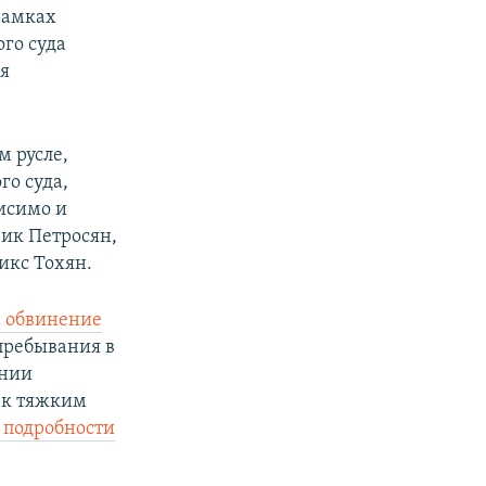
рамках
го суда
я
м русле,
о суда,
исимо и
вик Петросян,
икс Тохян.
а обвинение
пребывания в
ении
 к тяжким
 подробности