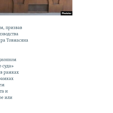
м, призвав
изводства
йра Товмасяна
уционном
 суда»
 в рамках
 рамках
ем
та и
ое или