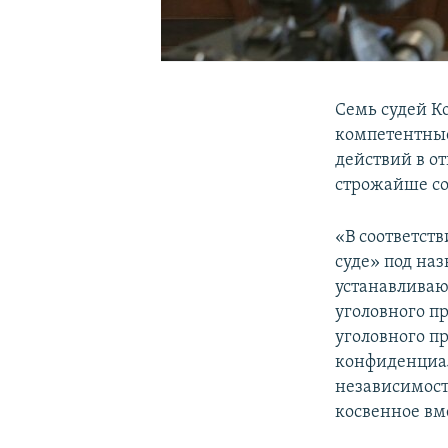
Семь судей К
компетентные
действий в о
строжайше со
«В соответст
суде» под на
устанавливаю
уголовного п
уголовного п
конфиденциал
независимост
косвенное вм