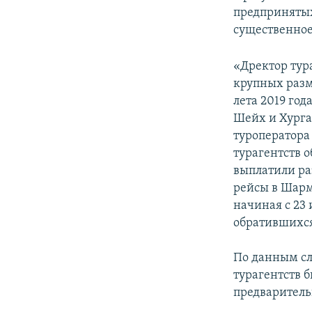
предприняты
существенное
«Дректор тур
крупных разм
лета 2019 го
Шейх и Хурга
туроператора
турагентств о
выплатили ра
рейсы в Шарм
начиная с 23 
обратившихся
По данным сл
турагентств 
предваритель