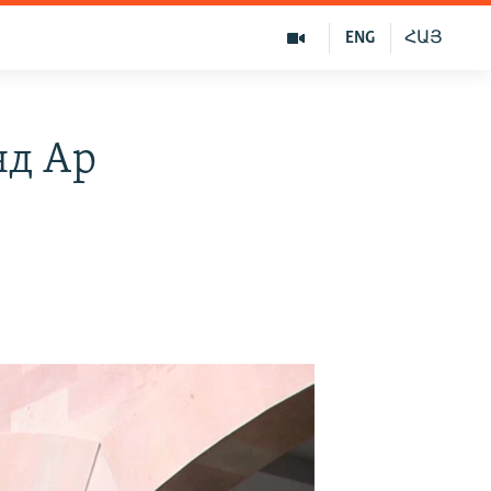
ENG
ՀԱՅ
нд Ар