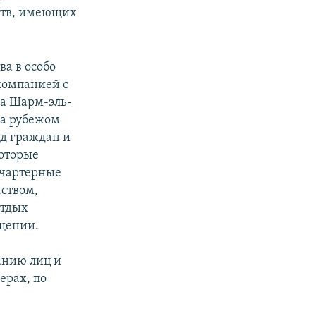
ств, имеющих
а в особо
компанией с
да Шарм-эль-
за рубежом
яд граждан и
которые
 чартерные
ством,
отдых
бщении.
анию лиц и
ерах, по