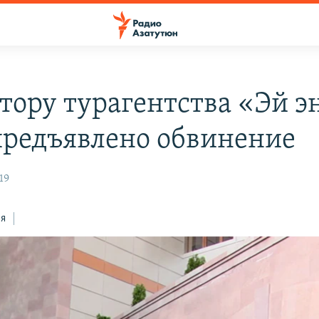
тору турагентства «Эй э
предъявлено обвинение
19
ся