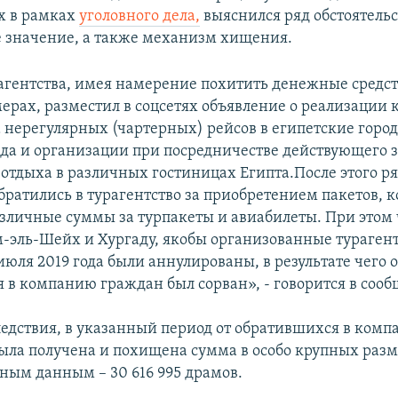
х в рамках
уголовного дела,
выяснился ряд обстоятель
 значение, а также механизм хищения.
агентства, имея намерение похитить денежные средств
ерах, разместил в соцсетях объявление о реализации 
да нерегулярных (чартерных) рейсов в египетские горо
да и организации при посредничестве действующего 
 отдыха в различных гостиницах Египта.После этого р
братились в турагентство за приобретением пакетов, 
зличные суммы за турпакеты и авиабилеты. При этом
-эль-Шейх и Хургаду, якобы организованные турагент
июля 2019 года были аннулированы, в результате чего 
 в компанию граждан был сорван», - говорится в соо
едствия, в указанный период от обратившихся в комп
была получена и похищена сумма в особо крупных разм
ным данным – 30 616 995 драмов.