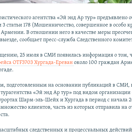
ристического агентства «Эй энд Ар тур» предъявлено 
ти 3 статьи 178 (Мошенничество, совершенное в особо 
 Армении. В отношении него в качестве меры пресече
евыезде, сообщает пресс-служба Следственного комит
бщению, 25 июля в СМИ появилась информация о том, ч
ейса OTF3703 Хургада-Ереван
около 100 граждан Ар
ргаде.
м, подготовленным на основании публикаций в СМИ, 
 турагентства «Эй энд Ар тур» под видом организации
урортах Шарм-эль-Шейх и Хургада в период с начала 20
 множество клиентов, часть из которых отправила на о
ста.
 масштабных следственных и процессуальных действий