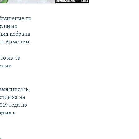
обвинение по
крупных
ния избрана
ета Армении.
то из-за
мении
выяснилось,
 отдыха на
19 года по
тдых в
,